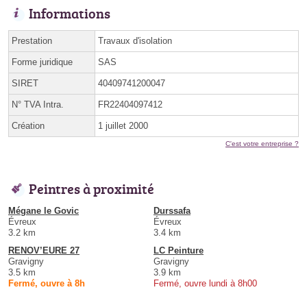
Informations
Prestation
Travaux d'isolation
Forme juridique
SAS
SIRET
40409741200047
N° TVA Intra.
FR22404097412
Création
1 juillet 2000
C'est votre entreprise ?
Peintres à proximité
Mégane le Govic
Durssafa
Évreux
Évreux
3.2 km
3.4 km
RENOV’EURE 27
LC Peinture
Gravigny
Gravigny
3.5 km
3.9 km
Fermé, ouvre à 8h
Fermé, ouvre lundi à 8h00