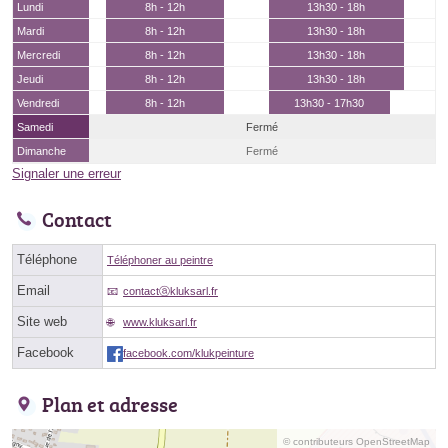
Lundi
8h - 12h
13h30 - 18h
Mardi
8h - 12h
13h30 - 18h
Mercredi
8h - 12h
13h30 - 18h
Jeudi
8h - 12h
13h30 - 18h
Vendredi
8h - 12h
13h30 - 17h30
Samedi
Fermé
Dimanche
Fermé
Signaler une erreur
Contact
Téléphone
Téléphoner au peintre
Email
contactⓐkluksarl.fr
Site web
www.kluksarl.fr
Facebook
facebook.com/klukpeinture
Plan et adresse
© contributeurs OpenStreetMap