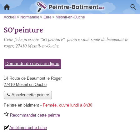
Accueil
>
Normandie
>
Eure
>
Mesnil-en-Ouche
SO'peinture
Cette fiche présente "SO'peinture", peintre situé
route de beaumont le
roger
, 27410 Mesnil-en-Ouche.
Demande de devis en ligne
14 Route de Beaumont le Roger
27410 Mesnil-en-Ouche
📞 Appeler cette peintre
Peintre en bâtiment
-
Fermée, ouvre lundi à 8h30
Recommander cette peintre
Améliorer cette fiche