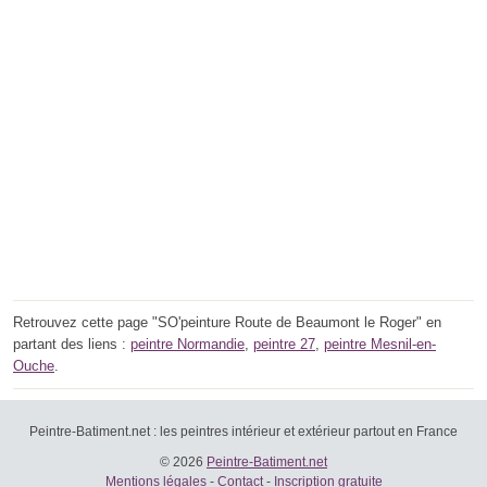
Retrouvez cette page "SO'peinture Route de Beaumont le Roger" en
partant des liens :
peintre Normandie
,
peintre 27
,
peintre Mesnil-en-
Ouche
.
Peintre-Batiment.net : les peintres intérieur et extérieur partout en France
© 2026
Peintre-Batiment.net
Mentions légales
-
Contact
-
Inscription gratuite