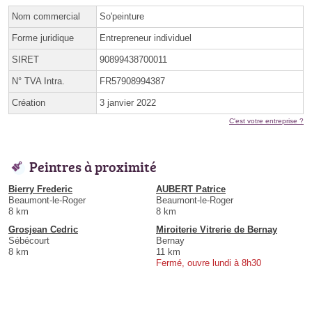
Nom commercial
So'peinture
Forme juridique
Entrepreneur individuel
SIRET
90899438700011
N° TVA Intra.
FR57908994387
Création
3 janvier 2022
C'est votre entreprise ?
Peintres à proximité
Bierry Frederic
AUBERT Patrice
Beaumont-le-Roger
Beaumont-le-Roger
8 km
8 km
Grosjean Cedric
Miroiterie Vitrerie de Bernay
Sébécourt
Bernay
8 km
11 km
Fermé, ouvre lundi à 8h30