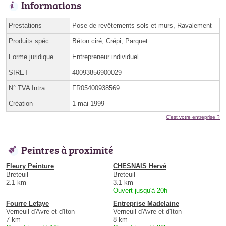
Informations
Prestations
Pose de revêtements sols et murs, Ravalement
Produits spéc.
Béton ciré, Crépi, Parquet
Forme juridique
Entrepreneur individuel
SIRET
40093856900029
N° TVA Intra.
FR05400938569
Création
1 mai 1999
C'est votre entreprise ?
Peintres à proximité
Fleury Peinture
CHESNAIS Hervé
Breteuil
Breteuil
2.1 km
3.1 km
Ouvert jusqu'à 20h
Fourre Lefaye
Entreprise Madelaine
Verneuil d'Avre et d'Iton
Verneuil d'Avre et d'Iton
7 km
8 km