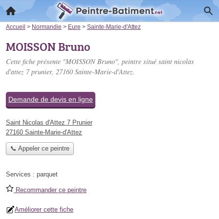
Accueil
>
Normandie
>
Eure
>
Sainte-Marie-d'Attez
MOISSON Bruno
Cette fiche présente "MOISSON Bruno", peintre situé
saint nicolas
d'attez 7 prunier
, 27160 Sainte-Marie-d'Attez.
Demande de devis en ligne
Saint Nicolas d'Attez 7 Prunier
27160 Sainte-Marie-d'Attez
📞 Appeler ce peintre
Services :
parquet
Recommander ce peintre
Améliorer cette fiche