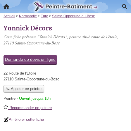
Accueil
>
Normandie
>
Eure
>
Sainte-Opportune-du-Bosc
Yannick Décors
Cette fiche présente "Yannick Décors", peintre situé
route de l'étoile
,
27110 Sainte-Opportune-du-Bosc.
Demande de devis en ligne
22 Route de l'Étoile
27110 Sainte-Opportune-du-Bosc
📞 Appeler ce peintre
Peintre
-
Ouvert jusqu'à 18h
Recommander ce peintre
Améliorer cette fiche