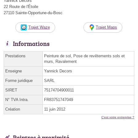
Yannick Décors
22 Route de l'Étoile
27110 Sainte-Opportune-du-Bosc
Trajet Waze
Trajet Maps
Informations
Prestations
Peinture de sol, Pose de revêtements sols et
murs, Ravalement
Enseigne
Yannick Decors
Forme juridique
SARL
SIRET
75174704900011
N° TVA Intra.
FR83751747049
Création
11 juin 2012
C'est votre entreprise ?
Peintres à proximité