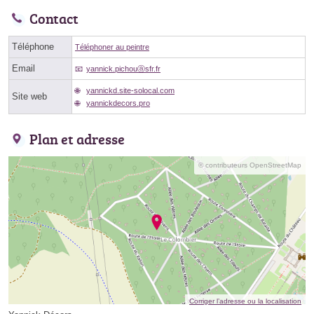
Contact
Téléphone
Téléphoner au peintre
Email
yannick.pichouⓐsfr.fr
yannickd.site-solocal.com
Site web
yannickdecors.pro
Plan et adresse
© contributeurs OpenStreetMap
Corriger l’adresse ou la localisation