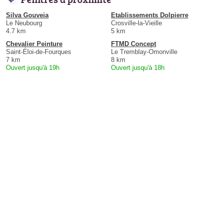
Silva Gouveia
Etablissements Dolpierre
Le Neubourg
Crosville-la-Vieille
4.7 km
5 km
Chevalier Peinture
FTMD Concept
Saint-Éloi-de-Fourques
Le Tremblay-Omonville
7 km
8 km
Ouvert jusqu'à 19h
Ouvert jusqu'à 18h