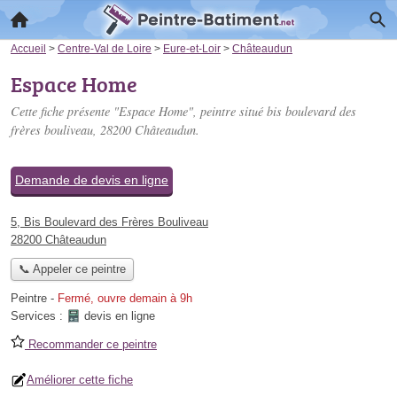
Accueil
>
Centre-Val de Loire
>
Eure-et-Loir
>
Châteaudun
Espace Home
Cette fiche présente "Espace Home", peintre situé
bis boulevard des
frères bouliveau
, 28200 Châteaudun.
Demande de devis en ligne
5, Bis Boulevard des Frères Bouliveau
28200 Châteaudun
📞 Appeler ce peintre
Peintre
-
Fermé, ouvre demain à 9h
Services :
devis en ligne
Recommander ce peintre
Améliorer cette fiche