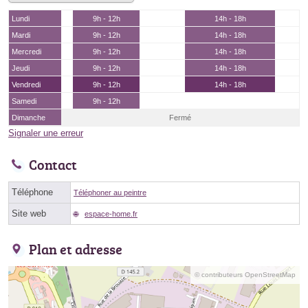
Lundi
9h - 12h
14h - 18h
Mardi
9h - 12h
14h - 18h
Mercredi
9h - 12h
14h - 18h
Jeudi
9h - 12h
14h - 18h
Vendredi
9h - 12h
14h - 18h
Samedi
9h - 12h
Dimanche
Fermé
Signaler une erreur
Contact
Téléphone
Téléphoner au peintre
Site web
espace-home.fr
Plan et adresse
© contributeurs OpenStreetMap