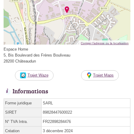
Corriger l’adresse ou la localisation
Espace Home
5, Bis Boulevard des Frères Bouliveau
28200 Châteaudun
Trajet Waze
Trajet Maps
Informations
Forme juridique
SARL
SIRET
89828447600022
N° TVA Intra.
FR22898284476
Création
3 décembre 2024