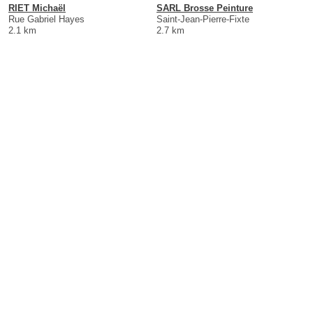
RIET Michaël
SARL Brosse Peinture
Rue Gabriel Hayes
Saint-Jean-Pierre-Fixte
2.1 km
2.7 km