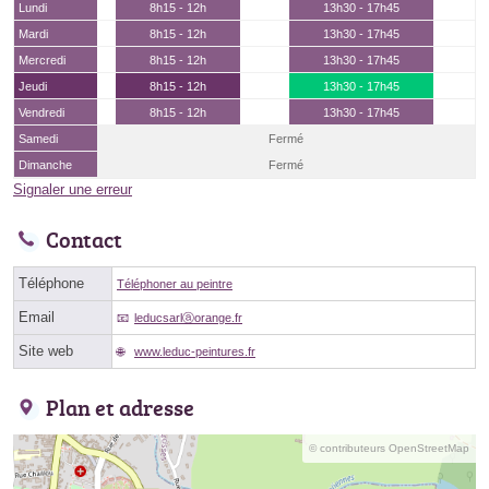
Lundi
8h15 - 12h
13h30 - 17h45
Mardi
8h15 - 12h
13h30 - 17h45
Mercredi
8h15 - 12h
13h30 - 17h45
Jeudi
8h15 - 12h
13h30 - 17h45
Vendredi
8h15 - 12h
13h30 - 17h45
Samedi
Fermé
Dimanche
Fermé
Signaler une erreur
Contact
Téléphone
Téléphoner au peintre
Email
leducsarlⓐorange.fr
Site web
www.leduc-peintures.fr
Plan et adresse
© contributeurs OpenStreetMap