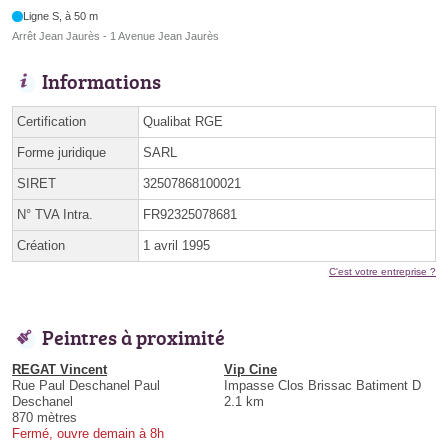
Ligne S, à 50 m
Arrêt Jean Jaurès - 1 Avenue Jean Jaurès
Informations
Certification
Qualibat RGE
Forme juridique
SARL
SIRET
32507868100021
N° TVA Intra.
FR92325078681
Création
1 avril 1995
C'est votre entreprise ?
Peintres à proximité
REGAT Vincent
Vip Cine
Rue Paul Deschanel Paul
Impasse Clos Brissac Batiment D
Deschanel
2.1 km
870 mètres
Fermé, ouvre demain à 8h