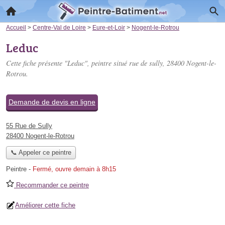
Accueil
>
Centre-Val de Loire
>
Eure-et-Loir
>
Nogent-le-Rotrou
Leduc
Cette fiche présente "Leduc", peintre situé
rue de sully
, 28400 Nogent-le-
Rotrou.
Demande de devis en ligne
55 Rue de Sully
28400 Nogent-le-Rotrou
📞 Appeler ce peintre
Peintre
-
Fermé, ouvre demain à 8h15
Recommander ce peintre
Améliorer cette fiche