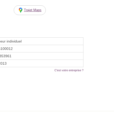
Trajet Maps
eur individuel
6100012
353961
 2013
C'est votre entreprise ?