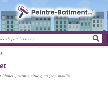
lin
et
t Idunet", peintre situé
quai jean moulin
,