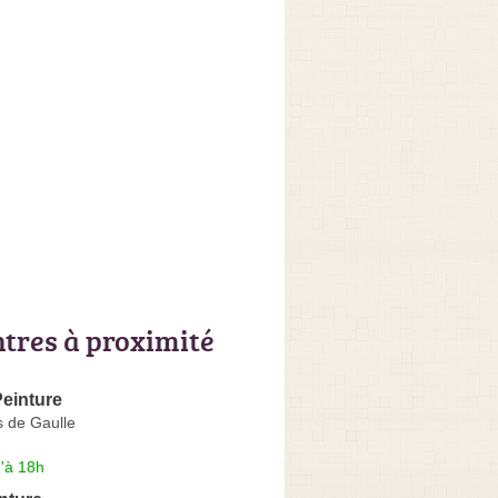
ntres à proximité
einture
s de Gaulle
'à 18h