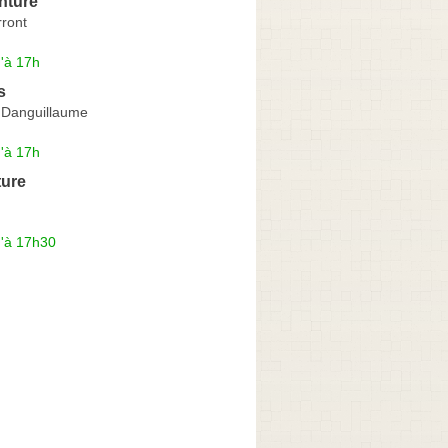
inture
rront
'à 17h
s
 Danguillaume
'à 17h
ture
u'à 17h30