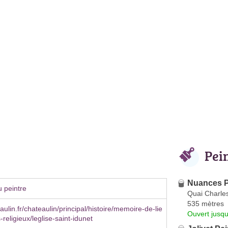
Pei
Nuances P
 peintre
Quai Charle
535 mètres
ulin.fr/chateaulin/principal/histoire/memoire-de-lie
Ouvert jusqu
-religieux/leglise-saint-idunet