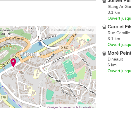
Jolivet Pe
Stang Ar Ga
3.1 km
Ouvert jusqu
Caro et Fil
© contributeurs OpenStreetMap
Rue Camille
3.1 km
Ouvert jusqu
Moré Pein
Dinéault
6 km
Ouvert jusq
Corriger l’adresse ou la localisation