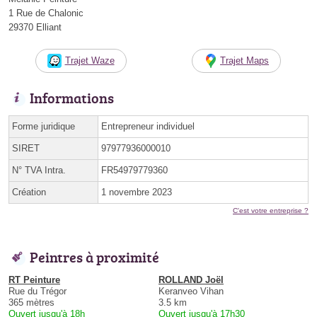
1 Rue de Chalonic
29370 Elliant
Trajet Waze
Trajet Maps
Informations
Forme juridique
Entrepreneur individuel
SIRET
97977936000010
N° TVA Intra.
FR54979779360
Création
1 novembre 2023
C'est votre entreprise ?
Peintres à proximité
RT Peinture
ROLLAND Joël
Rue du Trégor
Keranveo Vihan
365 mètres
3.5 km
Ouvert jusqu'à 18h
Ouvert jusqu'à 17h30