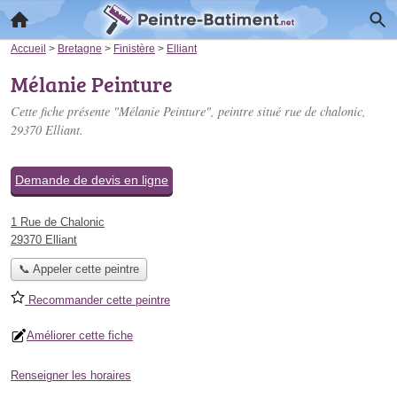
Accueil
>
Bretagne
>
Finistère
>
Elliant
Mélanie Peinture
Cette fiche présente "Mélanie Peinture", peintre situé
rue de chalonic
,
29370 Elliant.
Demande de devis en ligne
1 Rue de Chalonic
29370 Elliant
📞 Appeler cette peintre
Recommander cette peintre
Améliorer cette fiche
Renseigner les horaires