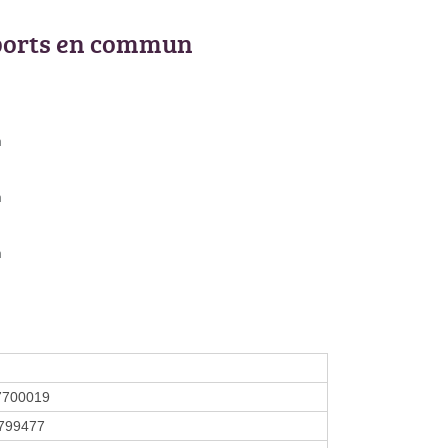
ports en commun
n
n
n
7700019
799477