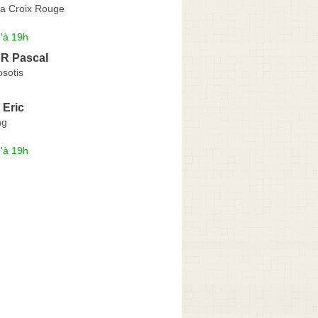
la Croix Rouge
'à 19h
 Pascal
sotis
Eric
ng
'à 19h