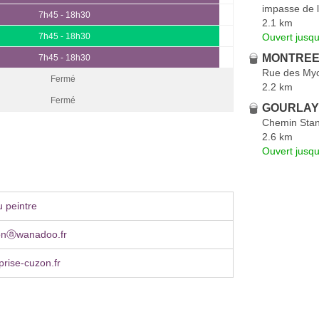
impasse de 
7h45 - 18h30
2.1 km
Ouvert jusqu
7h45 - 18h30
MONTREER
7h45 - 18h30
Rue des Myo
Fermé
2.2 km
Fermé
GOURLAY 
Chemin Sta
2.6 km
Ouvert jusqu
 peintre
onⓐwanadoo.fr
rise-cuzon.fr