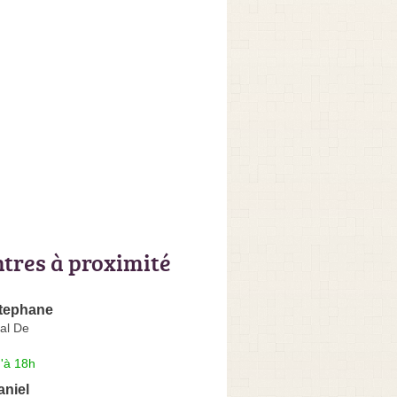
ntres à proximité
Stephane
al De
'à 18h
niel