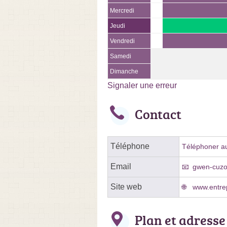
Mercredi
Jeudi
Vendredi
Samedi
Dimanche
Signaler une erreur
Contact
Téléphone
Téléphoner au
Email
gwen-cuz
Site web
www.entrep
Plan et adresse