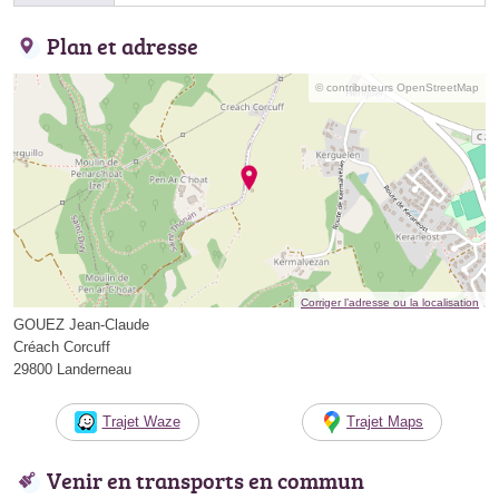
Plan et adresse
© contributeurs OpenStreetMap
Corriger l’adresse ou la localisation
GOUEZ Jean-Claude
Créach Corcuff
29800 Landerneau
Trajet Waze
Trajet Maps
Venir en transports en commun