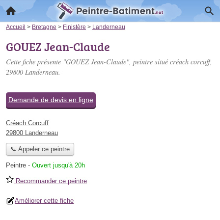
Accueil
>
Bretagne
>
Finistère
>
Landerneau
GOUEZ Jean-Claude
Cette fiche présente "GOUEZ Jean-Claude", peintre situé
créach corcuff
,
29800 Landerneau.
Demande de devis en ligne
Créach Corcuff
29800 Landerneau
📞 Appeler ce peintre
Peintre
-
Ouvert jusqu'à 20h
Recommander ce peintre
Améliorer cette fiche