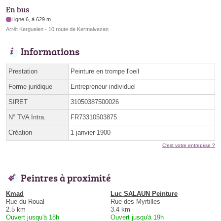
En bus
Ligne 6, à 629 m
Arrêt Kerguelen - 10 route de Kermalvezan
Informations
Prestation
Peinture en trompe l'oeil
Forme juridique
Entrepreneur individuel
SIRET
31050387500026
N° TVA Intra.
FR73310503875
Création
1 janvier 1900
C'est votre entreprise ?
Peintres à proximité
Kmad
Luc SALAUN Peinture
Rue du Roual
Rue des Myrtilles
2.5 km
3.4 km
Ouvert jusqu'à 18h
Ouvert jusqu'à 19h