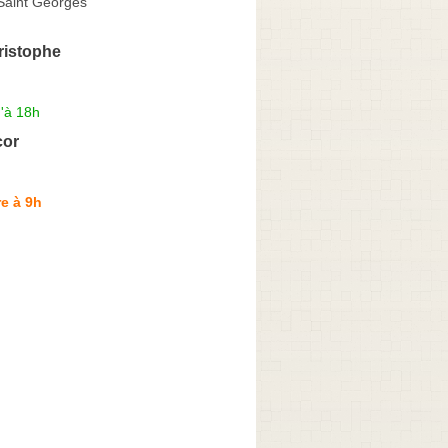
Saint Georges
istophe
'à 18h
cor
e à 9h