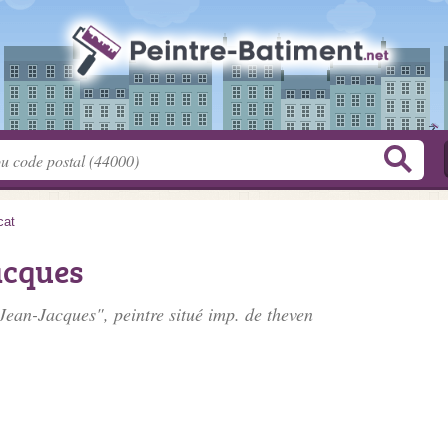
cat
cques
ean-Jacques", peintre situé
imp. de theven