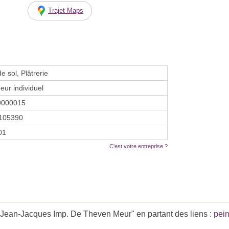
Trajet Maps
e sol, Plâtrerie
eur individuel
9000015
105390
01
C'est votre entreprise ?
ean-Jacques Imp. De Theven Meur" en partant des liens :
pein