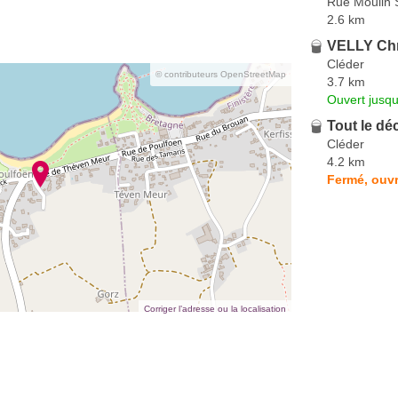
Rue Moulin 
2.6 km
VELLY Chr
Cléder
© contributeurs OpenStreetMap
3.7 km
Ouvert jusqu
Tout le dé
Cléder
4.2 km
Fermé, ouvr
Corriger l’adresse ou la localisation