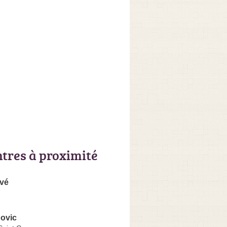
ntres à proximité
vé
ovic