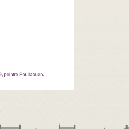
9
,
peintre Poullaouen
.
e