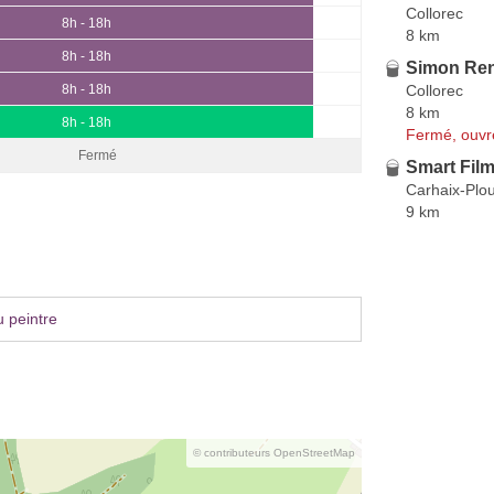
Collorec
8h - 18h
8 km
8h - 18h
Simon Ren
Collorec
8h - 18h
8 km
8h - 18h
Fermé, ouvr
Fermé
Smart Film
Carhaix-Plo
9 km
 peintre
© contributeurs OpenStreetMap