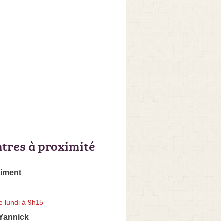
ntres à proximité
timent
e lundi à 9h15
Yannick