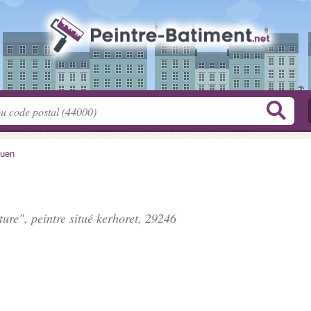
ouen
ture", peintre situé
kerhoret
, 29246