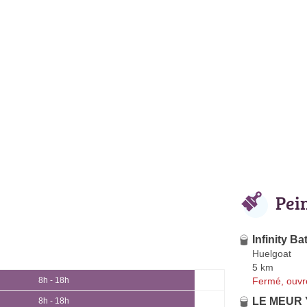
Pei
Infinity Ba
Huelgoat
5 km
Fermé, ouvr
8h - 18h
LE MEUR 
8h - 18h