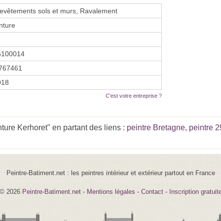
evêtements sols et murs, Ravalement
nture
6100014
767461
2018
C'est votre entreprise ?
ure Kerhoret" en partant des liens :
peintre Bretagne
,
peintre 2
Peintre-Batiment.net : les peintres intérieur et extérieur partout en France
© 2026
Peintre-Batiment.net
-
Mentions légales
-
Contact
-
Inscription gratuit