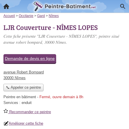
Accueil
>
Occitanie
>
Gard
>
Nîmes
LJR Couverture - NÎMES LOPES
Cette fiche présente "LJR Couverture - NÎMES LOPES", peintre situé
avenue robert bompard
, 30000 Nîmes.
Demande de devis en ligne
avenue Robert Bompard
30000 Nîmes
📞 Appeler ce peintre
Peintre en bâtiment
-
Fermé, ouvre demain à 8h
Services :
enduit
Recommander ce peintre
Améliorer cette fiche