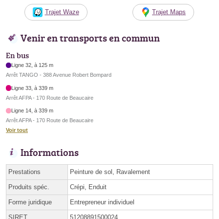
Trajet Waze
Trajet Maps
Venir en transports en commun
En bus
Ligne 32, à 125 m
Arrêt TANGO - 388 Avenue Robert Bompard
Ligne 33, à 339 m
Arrêt AFPA - 170 Route de Beaucaire
Ligne 14, à 339 m
Arrêt AFPA - 170 Route de Beaucaire
Voir tout
Informations
Prestations
Peinture de sol, Ravalement
Produits spéc.
Crépi, Enduit
Forme juridique
Entrepreneur individuel
SIRET
51208891500024