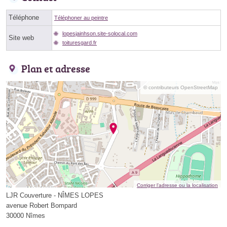
Téléphone
Téléphoner au peintre
lopesjainhson.site-solocal.com
Site web
toituresgard.fr
Plan et adresse
© contributeurs OpenStreetMap
Corriger l’adresse ou la localisation
LJR Couverture - NÎMES LOPES
avenue Robert Bompard
30000 Nîmes