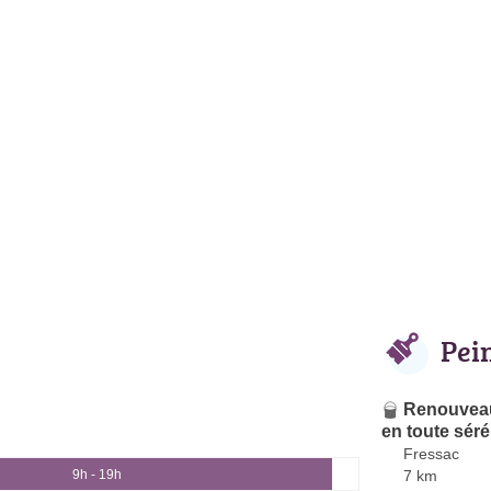
Pei
Renouveau
en toute séré
Fressac
7 km
9h - 19h