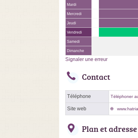
Mardi
Mercredi
Jeudi
Vendredi
Samedi
Dimanche
Signaler une erreur
Contact
Téléphone
Téléphoner au
Site web
www.hatria
Plan et adresse