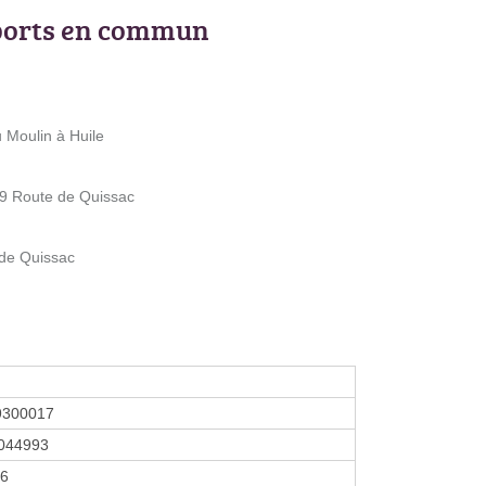
ports en commun
 Moulin à Huile
29 Route de Quissac
 de Quissac
9300017
044993
26