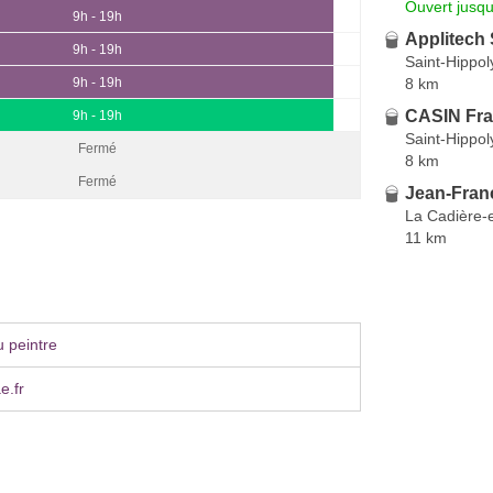
Ouvert jusq
9h - 19h
Applitech 
9h - 19h
Saint-Hippol
8 km
9h - 19h
CASIN Fr
9h - 19h
Saint-Hippol
Fermé
8 km
Fermé
Jean-Fran
La Cadière-
11 km
 peintre
e.fr