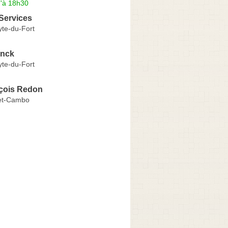
u'à 18h30
Services
yte-du-Fort
anck
yte-du-Fort
çois Redon
et-Cambo