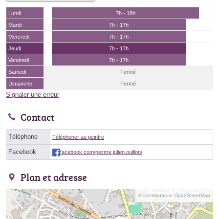
Lundi
7h - 18h
Mardi
7h - 17h
Mercredi
7h - 17h
Jeudi
7h - 17h
Vendredi
7h - 17h
Samedi
Fermé
Dimanche
Fermé
Signaler une erreur
Contact
Téléphone
Téléphoner au peintre
Facebook
facebook.com/peintre.julien.ouillon/
Plan et adresse
© contributeurs OpenStreetMap