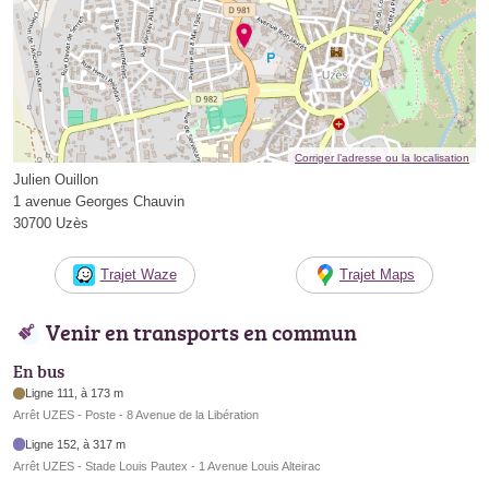
Corriger l’adresse ou la localisation
Julien Ouillon
1 avenue Georges Chauvin
30700 Uzès
Trajet Waze
Trajet Maps
Venir en transports en commun
En bus
Ligne 111, à 173 m
Arrêt UZES - Poste - 8 Avenue de la Libération
Ligne 152, à 317 m
Arrêt UZES - Stade Louis Pautex - 1 Avenue Louis Alteirac