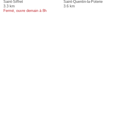
Saint-Siffret
Saint-Quentin-la-Poterie
3.3 km
3.6 km
Fermé, ouvre demain à 8h