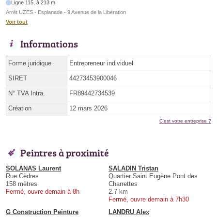
Ligne 115, à 213 m
Arrêt UZES - Esplanade - 9 Avenue de la Libération
Voir tout
Informations
Forme juridique
Entrepreneur individuel
SIRET
44273453900046
N° TVA Intra.
FR89442734539
Création
12 mars 2026
C'est votre entreprise ?
Peintres à proximité
SOLANAS Laurent
SALADIN Tristan
Rue Cèdres
Quartier Saint Eugène Pont des
158 mètres
Charrettes
Fermé, ouvre demain à 8h
2.7 km
Fermé, ouvre demain à 7h30
G Construction Peinture
LANDRU Alex