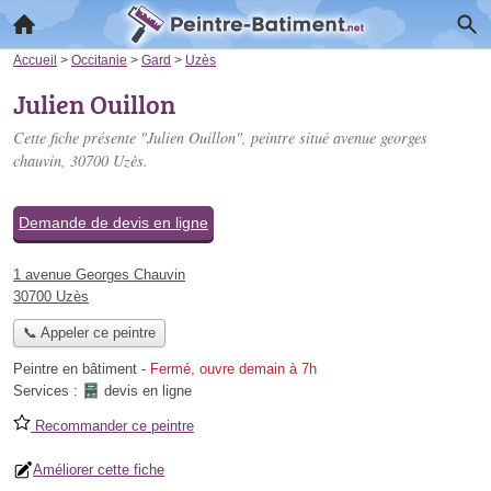
Accueil
>
Occitanie
>
Gard
>
Uzès
Julien Ouillon
Cette fiche présente "Julien Ouillon", peintre situé
avenue georges
chauvin
, 30700 Uzès.
Demande de devis en ligne
1 avenue Georges Chauvin
30700 Uzès
📞 Appeler ce peintre
Peintre en bâtiment
-
Fermé, ouvre demain à 7h
Services :
devis en ligne
Recommander ce peintre
Améliorer cette fiche