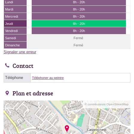
Lundi
8h - 20h
Mardi
8h - 20h
Mercredi
8h - 20h
Jeudi
8h - 20h
Vendredi
8h - 20h
Samedi
Fermé
Dimanche
Fermé
Signaler une erreur
Contact
Téléphone
Téléphoner au peintre
Plan et adresse
© contributeurs OpenStreetMap