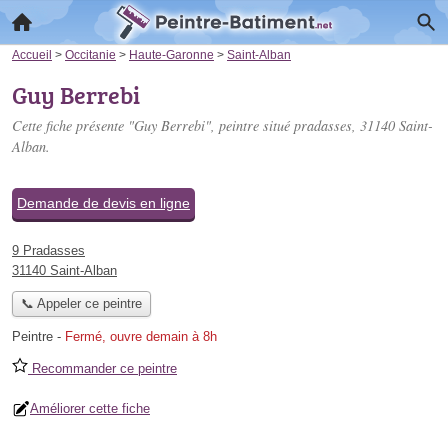
Accueil
>
Occitanie
>
Haute-Garonne
>
Saint-Alban
Guy Berrebi
Cette fiche présente "Guy Berrebi", peintre situé
pradasses
, 31140 Saint-
Alban.
Demande de devis en ligne
9 Pradasses
31140 Saint-Alban
📞 Appeler ce peintre
Peintre
-
Fermé, ouvre demain à 8h
Recommander ce peintre
Améliorer cette fiche