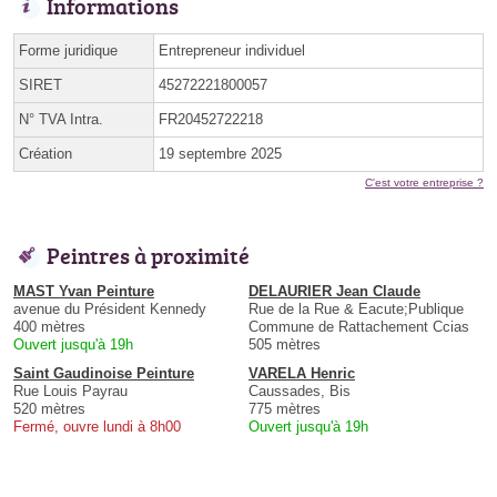
Informations
Forme juridique
Entrepreneur individuel
SIRET
45272221800057
N° TVA Intra.
FR20452722218
Création
19 septembre 2025
C'est votre entreprise ?
Peintres à proximité
MAST Yvan Peinture
DELAURIER Jean Claude
avenue du Président Kennedy
Rue de la Rue & Eacute;Publique
400 mètres
Commune de Rattachement Ccias
Ouvert jusqu'à 19h
505 mètres
Saint Gaudinoise Peinture
VARELA Henric
Rue Louis Payrau
Caussades, Bis
520 mètres
775 mètres
Fermé, ouvre lundi à 8h00
Ouvert jusqu'à 19h