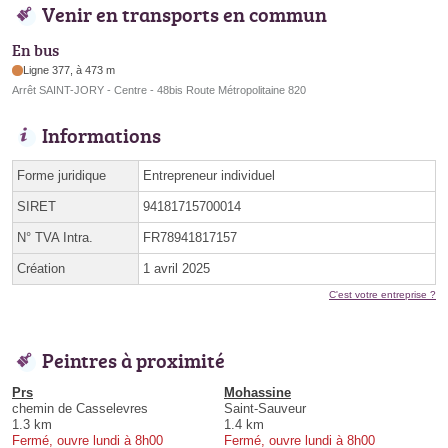
Venir en transports en commun
En bus
Ligne 377, à 473 m
Arrêt SAINT-JORY - Centre - 48bis Route Métropolitaine 820
Informations
Forme juridique
Entrepreneur individuel
SIRET
94181715700014
N° TVA Intra.
FR78941817157
Création
1 avril 2025
C'est votre entreprise ?
Peintres à proximité
Prs
Mohassine
chemin de Casselevres
Saint-Sauveur
1.3 km
1.4 km
Fermé, ouvre lundi à 8h00
Fermé, ouvre lundi à 8h00