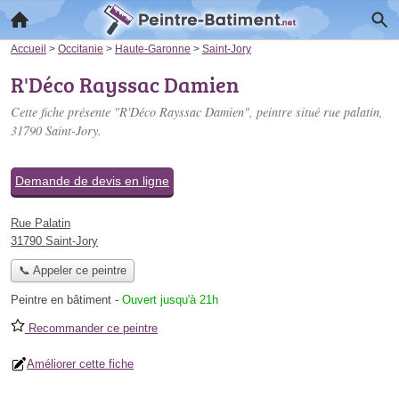
Accueil
>
Occitanie
>
Haute-Garonne
>
Saint-Jory
R'Déco Rayssac Damien
Cette fiche présente "R'Déco Rayssac Damien", peintre situé
rue palatin
,
31790 Saint-Jory.
Demande de devis en ligne
Rue Palatin
31790 Saint-Jory
📞 Appeler ce peintre
Peintre en bâtiment
-
Ouvert jusqu'à 21h
Recommander ce peintre
Améliorer cette fiche