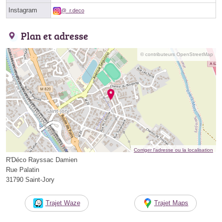
Instagram
@_r.deco
Plan et adresse
© contributeurs OpenStreetMap
Corriger l’adresse ou la localisation
R'Déco Rayssac Damien
Rue Palatin
31790 Saint-Jory
Trajet Waze
Trajet Maps