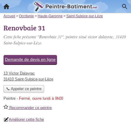
Accueil
>
Occitanie
>
Haute-Garonne
>
Saint-Sulpice-sur-Lèze
Renovbaie 31
Cette fiche présente "Renovbaie 31", peintre situé
victor dalayrac
, 31410
Saint-Sulpice-sur-Lèze.
Demande de devis en ligne
13 Victor Dalayrac
31410 Saint-Sulpice-sur-Lèze
📞 Appeler ce peintre
Peintre
-
Fermé, ouvre lundi à 9h00
Recommander ce peintre
Améliorer cette fiche