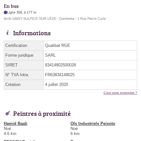
En bus
Ligne 358, à 177 m
Arrêt SAINT-SULPICE-SUR-LÈZE - Gambetta - 1 Rue Pierre Curie
Informations
Certification
Qualibat RGE
Forme juridique
SARL
SIRET
83414802500028
N° TVA Intra.
FR63834148025
Création
4 juillet 2020
C'est votre entreprise ?
Peintres à proximité
Hamid Baali
Ols Industriels Peixoto
Noé
Noé
4.6 km
6 km