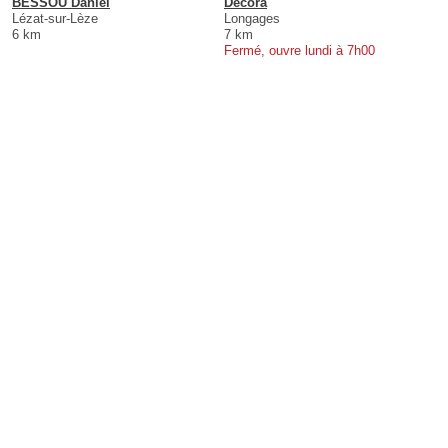
BESSOU Daniel
Decora
Lézat-sur-Lèze
Longages
6 km
7 km
Fermé, ouvre lundi à 7h00