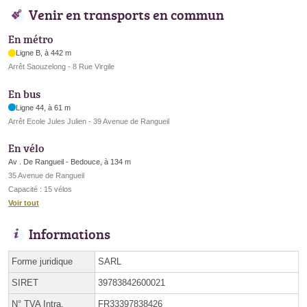
Venir en transports en commun
En métro
Ligne B, à 442 m
Arrêt Saouzelong - 8 Rue Virgile
En bus
Ligne 44, à 61 m
Arrêt Ecole Jules Julien - 39 Avenue de Rangueil
En vélo
Av . De Rangueil - Bedouce, à 134 m
35 Avenue de Rangueil
Capacité : 15 vélos
Voir tout
Informations
Forme juridique
SARL
SIRET
39783842600021
N° TVA Intra.
FR33397838426