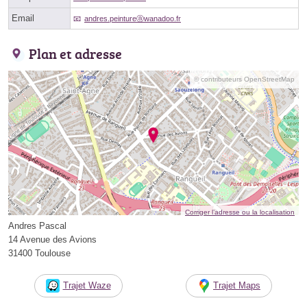
Email
andres.peintureⓐwanadoo.fr
Plan et adresse
© contributeurs OpenStreetMap
Corriger l’adresse ou la localisation
Andres Pascal
14 Avenue des Avions
31400 Toulouse
Trajet Waze
Trajet Maps