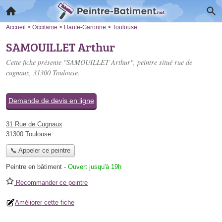
Accueil
>
Occitanie
>
Haute-Garonne
>
Toulouse
SAMOUILLET Arthur
Cette fiche présente "SAMOUILLET Arthur", peintre situé
rue de
cugnaux
, 31300 Toulouse.
Demande de devis en ligne
31 Rue de Cugnaux
31300 Toulouse
📞 Appeler ce peintre
Peintre en bâtiment
-
Ouvert jusqu'à 19h
Recommander ce peintre
Améliorer cette fiche