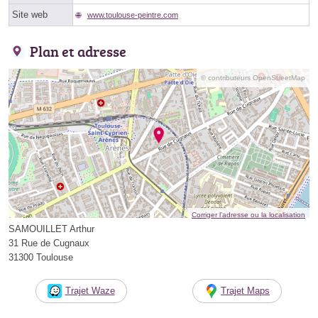
Site web
www.toulouse-peintre.com
Plan et adresse
© contributeurs OpenStreetMap
Corriger l’adresse ou la localisation
SAMOUILLET Arthur
31 Rue de Cugnaux
31300 Toulouse
Trajet Waze
Trajet Maps