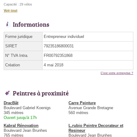
Capacité : 29 vélos
Voir tout
Informations
Forme juridique
Entrepreneur individuel
SIRET
79235186800031
N° TVA Intra.
FR00792351868
Création
4 mai 2018
C'est votre entreprise ?
Peintres à proximité
DracBât
Carre Peinture
Boulevard Gabriel Koenigs
Avenue Grande Bretagne
345 mètres
560 mètres
Ouvert jusqu'à 17h
Kabral Rénovation
L.rubio Peintre Decorateur et
Boulevard Jean Brunhes
Resineur
765 mètres
Boulevard Jean Brunhes