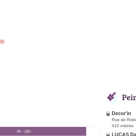
00
Pei
Decor'in
Rue de Rob
410 mètres
8h - 18h
LUCAS Da