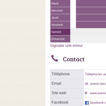
Mardi
Mercredi
Jeudi
Vendredi
Samedi
Dimanche
Signaler une erreur
Contact
Téléphone
Téléphoner au
Email
avenir-de
Site web
www.avenir
Facebook
facebook.