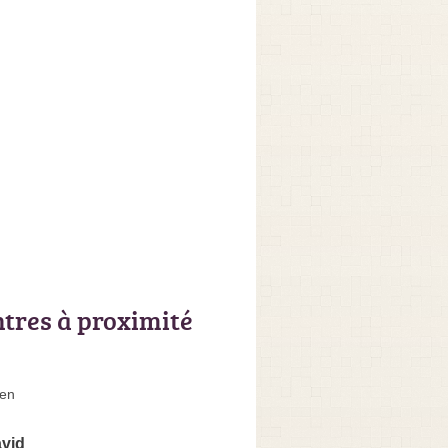
ntres à proximité
ien
vid