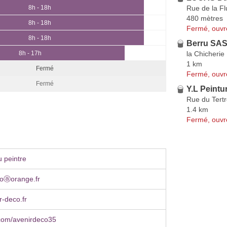
Rue de la F
8h - 18h
480 mètres
8h - 18h
Fermé, ouvr
8h - 18h
Berru SA
la Chicherie
8h - 17h
1 km
Fermé
Fermé, ouvr
Fermé
Y.L Peintu
Rue du Tert
1.4 km
Fermé, ouvr
 peintre
coⓐorange.fr
-deco.fr
com/avenirdeco35