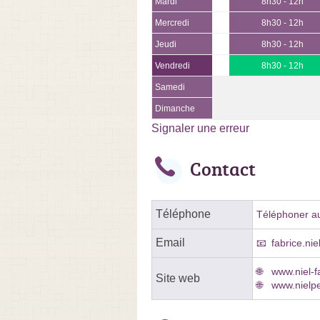
Mardi
8h30 - 12h
Mercredi
8h30 - 12h
Jeudi
8h30 - 12h
Vendredi
8h30 - 12h
Samedi
Dimanche
Signaler une erreur
Contact
Téléphone
Téléphoner au
Email
fabrice.ni
www.niel-fa
Site web
www.nielpe