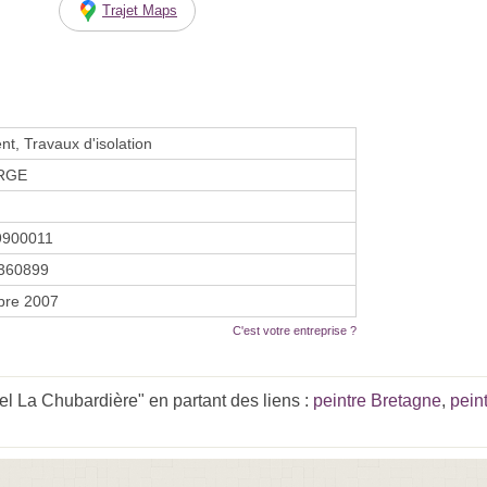
Trajet Maps
t, Travaux d'isolation
 RGE
9900011
360899
bre 2007
C'est votre entreprise ?
el La Chubardière" en partant des liens :
peintre Bretagne
,
pein