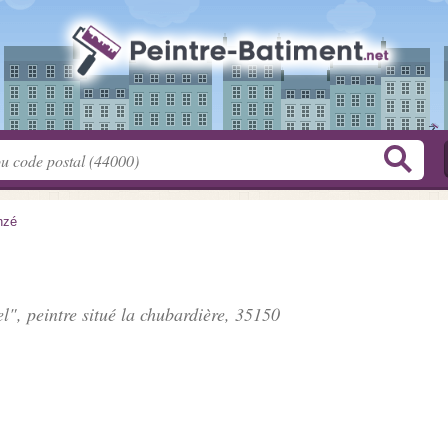
nzé
l", peintre situé
la chubardière
, 35150