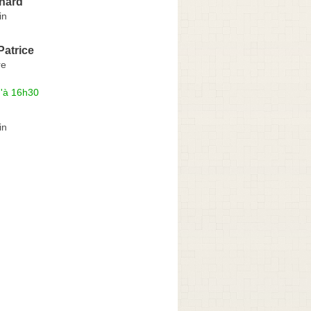
nard
in
atrice
re
u'à 16h30
in