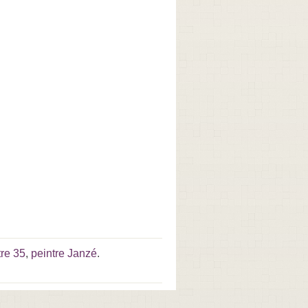
tre 35
,
peintre Janzé
.