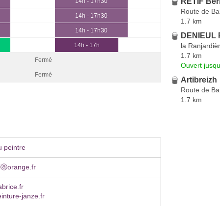
RETIF Ber
14h - 17h30
Route de Ba
14h - 17h30
1.7 km
14h - 17h30
DENIEUL P
la Ranjardiè
14h - 17h
1.7 km
Fermé
Ouvert jusq
Fermé
Artibreizh
Route de Ba
1.7 km
 peintre
elⓐorange.fr
brice.fr
inture-janze.fr