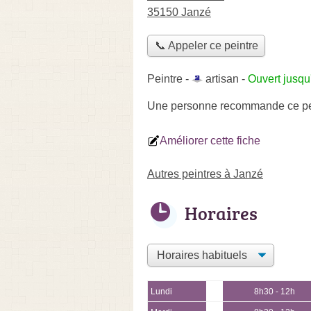
35150 Janzé
📞 Appeler ce peintre
Peintre -
artisan
-
Ouvert jusqu
Une personne
recommande
ce pe
Améliorer cette fiche
Autres peintres à Janzé
Horaires
Lundi
8h30 - 12h