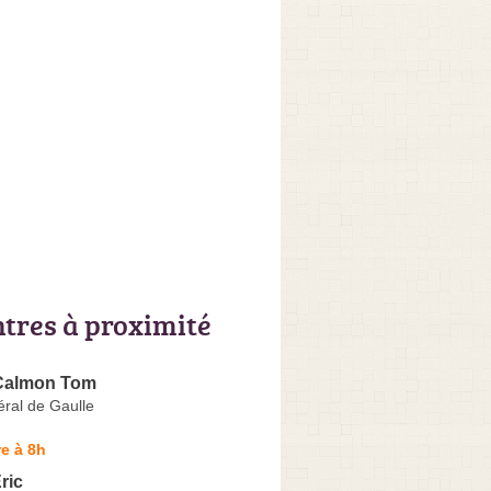
ntres à proximité
Calmon Tom
ral de Gaulle
e à 8h
ric