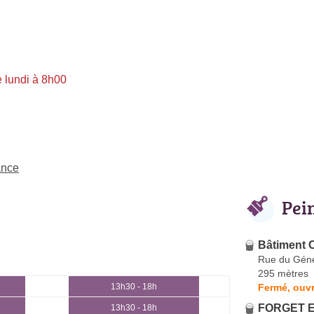
 lundi à 8h00
ance
Pei
Bâtiment 
Rue du Géné
295 mètres
Fermé, ouvr
13h30 - 18h
FORGET E
13h30 - 18h