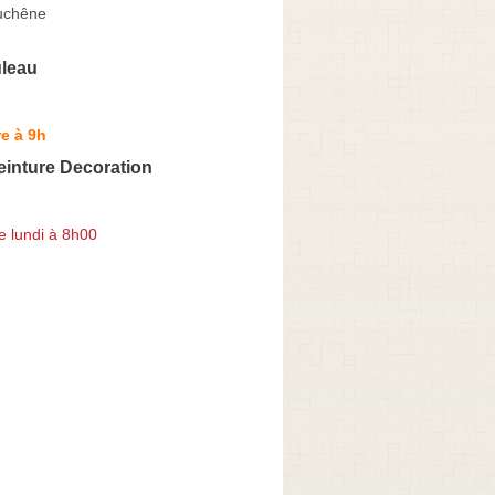
uchêne
uleau
e à 9h
einture Decoration
e lundi à 8h00