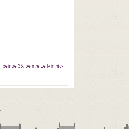
e
,
peintre 35
,
peintre Le Minihic-
e