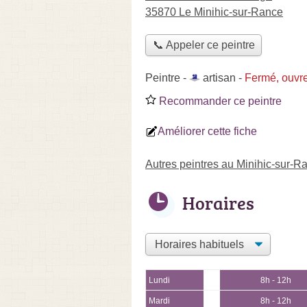
35870 Le Minihic-sur-Rance
📞 Appeler ce peintre
Peintre -
artisan
-
Fermé, ouvre
Recommander ce peintre
Améliorer cette fiche
Autres peintres au Minihic-sur-R
Horaires
Lundi
8h - 12h
Mardi
8h - 12h