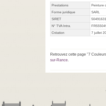
Prestations
Peinture d
Forme juridique
SARL
SIRET
5049163
N° TVA Intra.
FR55504
Création
7 juillet 
Retrouvez cette page "7 Couleurs
sur-Rance
.