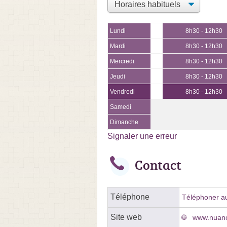
Lundi
8h30 - 12h30
Mardi
8h30 - 12h30
Mercredi
8h30 - 12h30
Jeudi
8h30 - 12h30
Vendredi
8h30 - 12h30
Samedi
Dimanche
Signaler une erreur
Contact
Téléphone
Téléphoner au
Site web
www.nuanc