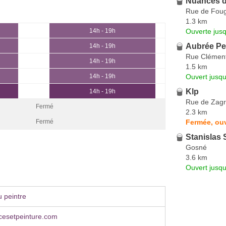
Nuances d
Rue de Fou
1.3 km
Ouverte jus
14h - 19h
Aubrée Pe
14h - 19h
Rue Clément
14h - 19h
1.5 km
Ouvert jusq
14h - 19h
Klp
14h - 19h
Rue de Zag
Fermé
2.3 km
Fermée, ou
Fermé
Stanislas 
Gosné
3.6 km
Ouvert jusqu
 peintre
esetpeinture.com