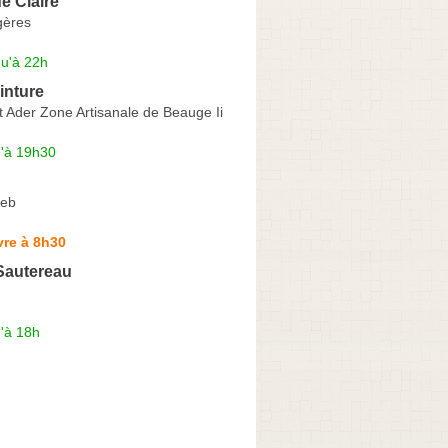
e Claire
gères
qu'à 22h
inture
 Ader Zone Artisanale de Beauge Ii
u'à 19h30
reb
vre à 8h30
Sautereau
'à 18h