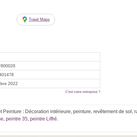
Trajet Maps
7800028
401478
bre 2022
C'est votre entreprise ?
 Peinture : Décoration intérieure, peinture, revêtement de sol
ne
,
peintre 35
,
peintre Liffré
.