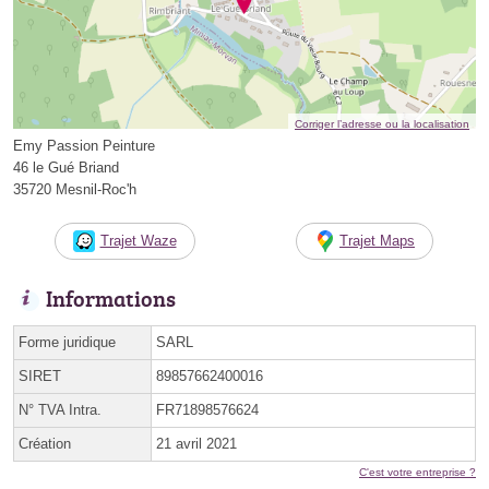
Corriger l’adresse ou la localisation
Emy Passion Peinture
46 le Gué Briand
35720 Mesnil-Roc'h
Trajet Waze
Trajet Maps
Informations
Forme juridique
SARL
SIRET
89857662400016
N° TVA Intra.
FR71898576624
Création
21 avril 2021
C'est votre entreprise ?