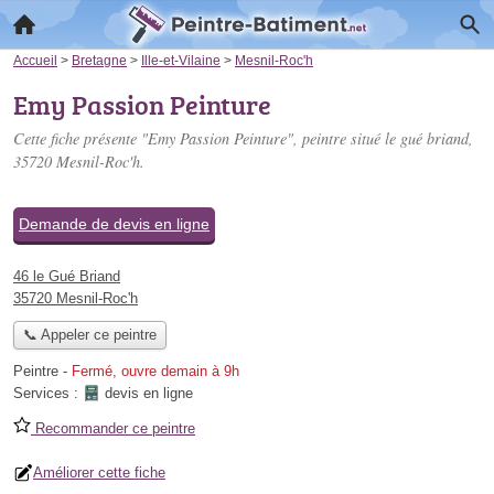
Accueil
>
Bretagne
>
Ille-et-Vilaine
>
Mesnil-Roc'h
Emy Passion Peinture
Cette fiche présente "Emy Passion Peinture", peintre situé
le gué briand
,
35720 Mesnil-Roc'h.
Demande de devis en ligne
46 le Gué Briand
35720 Mesnil-Roc'h
📞 Appeler ce peintre
Peintre
-
Fermé, ouvre demain à 9h
Services :
devis en ligne
Recommander ce peintre
Améliorer cette fiche