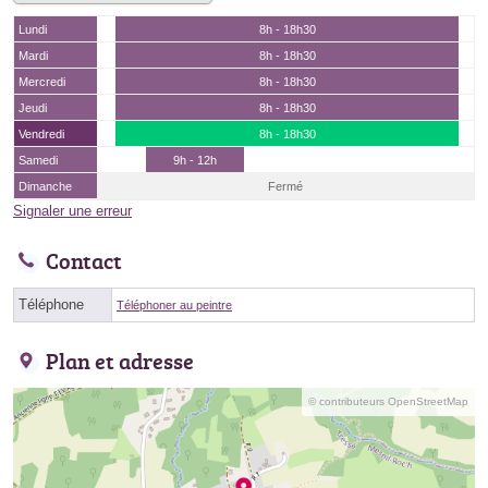
Lundi
8h - 18h30
Mardi
8h - 18h30
Mercredi
8h - 18h30
Jeudi
8h - 18h30
Vendredi
8h - 18h30
Samedi
9h - 12h
Dimanche
Fermé
Signaler une erreur
Contact
Téléphone
Téléphoner au peintre
Plan et adresse
© contributeurs OpenStreetMap