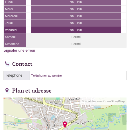
Lundi
9h - 19h
Mardi
9h - 19h
Mercredi
9h - 19h
Jeudi
9h - 19h
Vendredi
9h - 19h
Samedi
Fermé
Dimanche
Fermé
Signaler une erreur
Contact
Téléphone
Téléphoner au peintre
Plan et adresse
© contributeurs OpenStreetMap