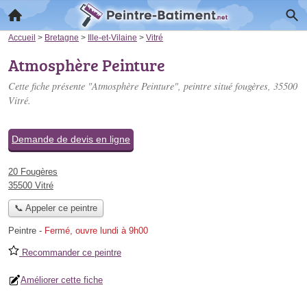
Accueil
>
Bretagne
>
Ille-et-Vilaine
>
Vitré
Atmosphère Peinture
Cette fiche présente "Atmosphère Peinture", peintre situé
fougères
, 35500
Vitré.
Demande de devis en ligne
20 Fougères
35500 Vitré
📞 Appeler ce peintre
Peintre
-
Fermé, ouvre lundi à 9h00
Recommander ce peintre
Améliorer cette fiche