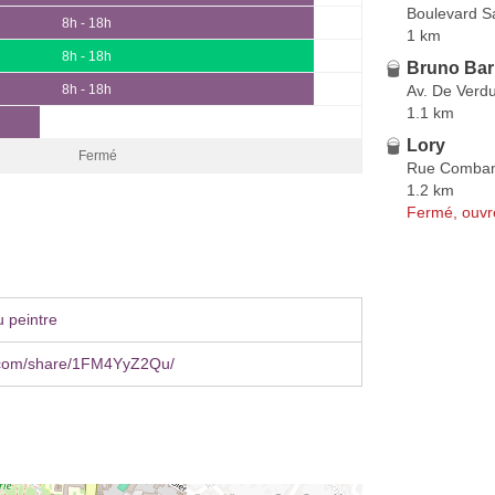
Boulevard S
8h - 18h
1 km
8h - 18h
Bruno Bar
Av. De Verd
8h - 18h
1.1 km
Lory
Fermé
Rue Comban
1.2 km
Fermé, ouvr
 peintre
com/share/1FM4YyZ2Qu/