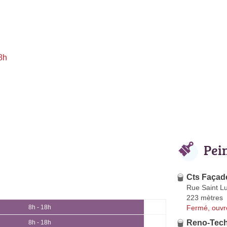
8h
Pei
Cts Façad
Rue Saint L
223 mètres
Fermé, ouvr
8h - 18h
Reno-Tec
8h - 18h