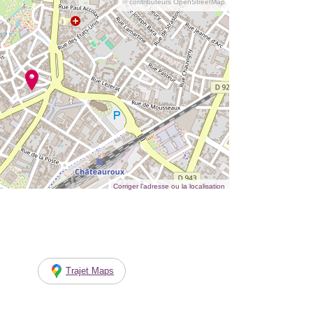
© contributeurs OpenStreetMap
Corriger l’adresse ou la localisation
Trajet Maps