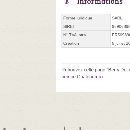
Informations
Forme juridique
SARL
SIRET
9890689
N° TVA Intra.
FR56989
Création
5 juillet 
Retrouvez cette page "Berry Deco
peintre Châteauroux
.