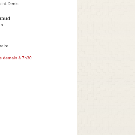
aint-Denis
raud
un
aire
e demain à 7h30