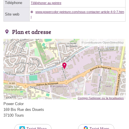
Téléphone
Téléphoner au peintre
www.powercolor-peinture.com/nous-contacter-article-4-0-7.htm
Site web
l
Plan et adresse
© contributeurs OpenStreetMap
Corriger l’adresse ou la localisation
Power Color
169 Bis Rue des Douets
37100 Tours
Trajet Waze
Trajet Maps