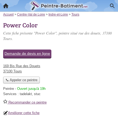
Accueil
>
Centre-Val de Loire
>
Indre-et-Loire
>
Tours
Power Color
Cette fiche présente "Power Color", peintre situé
rue des douets
, 37100
Tours.
Demande de devis en ligne
169 Bis Rue des Douets
37100 Tours
📞 Appeler ce peintre
Peintre
-
Ouvert jusqu'à 19h
Services :
tadelakt
,
stuc
Recommander ce peintre
Améliorer cette fiche