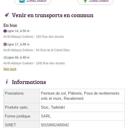
Venir en transports en commun
En bus
Ligne 14, à 50 m
Arrêt Abbaye Gatines - 165 Rue des douets
Ligne 17, à 88 m
Arrêt Abbaye Gatines - 64 Rue de la Clarté Dieu
Ligne 66, à 40 m
Arrêt Abbaye Gatines - 169t Rue des douets
Voir tout
Informations
Prestations
Peinture de sol, Plâtrerie, Pose de revêtements
sols et murs, Ravalement
Produits spéc.
Stuc, Tadelakt
Forme juridique
SARL
SIRET
50159062400042