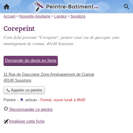
Accueil
>
Nouvelle-Aquitaine
>
Landes
>
Soustons
Corepeint
Cette fiche présente "Corepeint", peintre situé
rue de gascogne zone
aménagement de cramat
, 40140 Soustons.
Demande de devis en ligne
11 Rue de Gascogne Zone Aménagement de Cramat
40140 Soustons
📞 Appeler ce peintre
Peintre -
artisan
-
Fermé, ouvre lundi à 8h00
Recommander ce peintre
Améliorer cette fiche