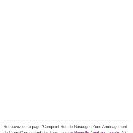
Retrouvez cette page "Corepeint Rue de Gascogne Zone Aménagement
de Cramat" en partant des liens :
peintre Nouvelle-Aquitaine
,
peintre 40
,