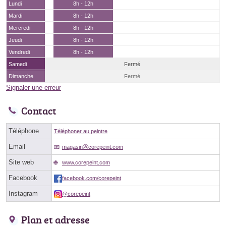
Lundi
8h - 12h
Mardi
8h - 12h
Mercredi
8h - 12h
Jeudi
8h - 12h
Vendredi
8h - 12h
Samedi
Fermé
Dimanche
Fermé
Signaler une erreur
Contact
Téléphone
Téléphoner au peintre
Email
magasinⓐcorepeint.com
Site web
www.corepeint.com
Facebook
facebook.com/corepeint
Instagram
@corepeint
Plan et adresse