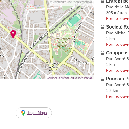
Entreprise
© contributeurs OpenStreetMap
Rue de la M
205 mètres
Fermé, ouvr
Société R
Rue Michel 
1 km
Fermé, ouvr
Couppe et 
Rue André B
1 km
Fermé, ouvr
Corriger l’adresse ou la localisation
Poussin P
Rue André B
1.2 km
Fermé, ouvr
Trajet Maps