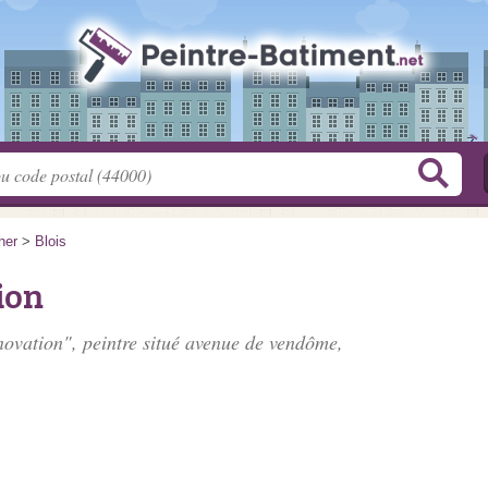
her
>
Blois
ion
novation", peintre situé
avenue de vendôme
,