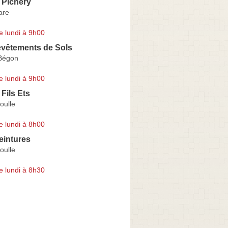
 Pichery
are
e lundi à 9h00
evêtements de Sols
Bégon
e lundi à 9h00
Fils Ets
oulle
e lundi à 8h00
eintures
oulle
e lundi à 8h30