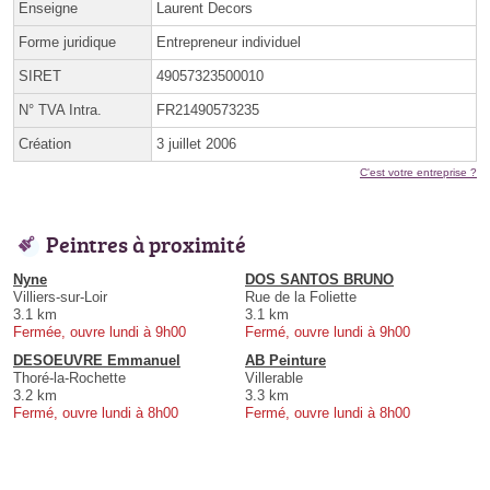
Enseigne
Laurent Decors
Forme juridique
Entrepreneur individuel
SIRET
49057323500010
N° TVA Intra.
FR21490573235
Création
3 juillet 2006
C'est votre entreprise ?
Peintres à proximité
Nyne
DOS SANTOS BRUNO
Villiers-sur-Loir
Rue de la Foliette
3.1 km
3.1 km
Fermée, ouvre lundi à 9h00
Fermé, ouvre lundi à 9h00
DESOEUVRE Emmanuel
AB Peinture
Thoré-la-Rochette
Villerable
3.2 km
3.3 km
Fermé, ouvre lundi à 8h00
Fermé, ouvre lundi à 8h00