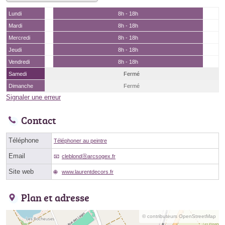
Lundi
8h - 18h
Mardi
8h - 18h
Mercredi
8h - 18h
Jeudi
8h - 18h
Vendredi
8h - 18h
Samedi
Fermé
Dimanche
Fermé
Signaler une erreur
Contact
Téléphone
Téléphoner au peintre
Email
cleblondⓐarcsogex.fr
Site web
www.laurentdecors.fr
Plan et adresse
© contributeurs OpenStreetMap