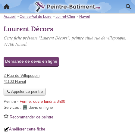
Accueil
>
Centre-Val de Loire
>
Loir-et-Cher
>
Naveil
Laurent Décors
Cette fiche présente "Laurent Décors", peintre situé
rue de villepoupin
,
41100 Naveil.
Demande de devis en ligne
2 Rue de Villepoupin
41100 Naveil
📞 Appeler ce peintre
Peintre
-
Fermé, ouvre lundi à 8h00
Services :
devis en ligne
Recommander ce peintre
Améliorer cette fiche