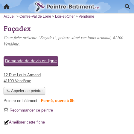
Accueil
>
Centre-Val de Loire
>
Loir-et-Cher
>
Vendôme
Façadex
Cette fiche présente "Façadex", peintre situé
rue louis armand
, 41100
Vendôme.
Demande de devis en ligne
12 Rue Louis Armand
41100 Vendôme
📞 Appeler ce peintre
Peintre en bâtiment
-
Fermé, ouvre à 8h
Recommander ce peintre
Améliorer cette fiche