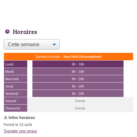
Horaires
Samedi prochain :
Jour férié (Assomption)
Lundi
8h - 18h
Mardi
8h - 18h
Mercredi
8h - 18h
Jeudi
8h - 18h
Vendredi
8h - 18h
Samedi
Fermé
(15 août)
Dimanche
Fermé
Fermé le 15 août
Signaler une erreur