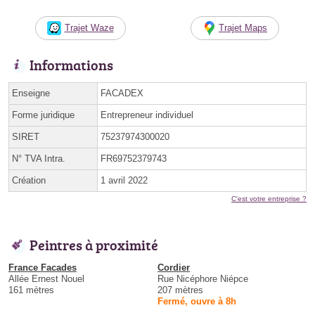
Trajet Waze
Trajet Maps
Informations
Enseigne
FACADEX
Forme juridique
Entrepreneur individuel
SIRET
75237974300020
N° TVA Intra.
FR69752379743
Création
1 avril 2022
C'est votre entreprise ?
Peintres à proximité
France Facades
Cordier
Allée Ernest Nouel
Rue Nicéphore Niépce
161 mètres
207 mètres
Fermé, ouvre à 8h