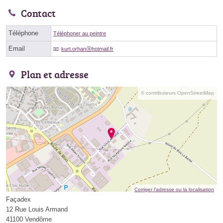
Contact
Téléphone
Téléphoner au peintre
Email
kurt.orhanⓐhotmail.fr
Plan et adresse
© contributeurs OpenStreetMap
Corriger l’adresse ou la localisation
Façadex
12 Rue Louis Armand
41100 Vendôme