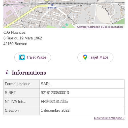
Corriger l’adresse ou la localisation
C.G Nuances
8 Rue du 19 Mars 1962
42160 Bonson
Trajet Waze
Trajet Maps
Informations
Forme juridique
SARL
SIRET
92181233500013
N° TVA Intra.
FR94921812335
Création
1 décembre 2022
C'est votre entreprise ?