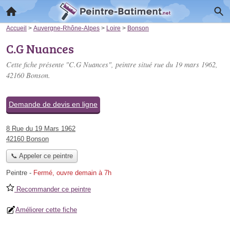
Accueil
>
Auvergne-Rhône-Alpes
>
Loire
>
Bonson
C.G Nuances
Cette fiche présente "C.G Nuances", peintre situé
rue du 19 mars 1962
,
42160 Bonson.
Demande de devis en ligne
8 Rue du 19 Mars 1962
42160 Bonson
📞 Appeler ce peintre
Peintre
-
Fermé, ouvre demain à 7h
Recommander ce peintre
Améliorer cette fiche