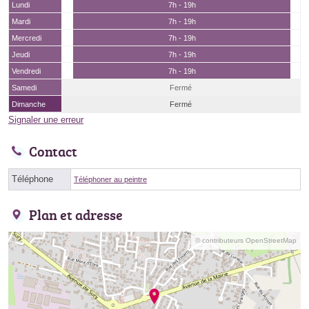
Lundi
7h - 19h
Mardi
7h - 19h
Mercredi
7h - 19h
Jeudi
7h - 19h
Vendredi
7h - 19h
Samedi
Fermé
Dimanche
Fermé
Signaler une erreur
Contact
Téléphone
Téléphoner au peintre
Plan et adresse
© contributeurs OpenStreetMap