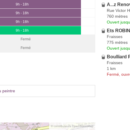
A...z Reno
9h - 18h
Rue Victor 
9h - 18h
760 mètres
Ouvert jusqu
9h - 18h
Ets ROBI
9h - 18h
Fraisses
Fermé
775 mètres
Ouvert jusqu
Fermé
Boulliard 
Fraisses
1 km
Fermé, ouvr
 peintre
© contributeurs OpenStreetMap