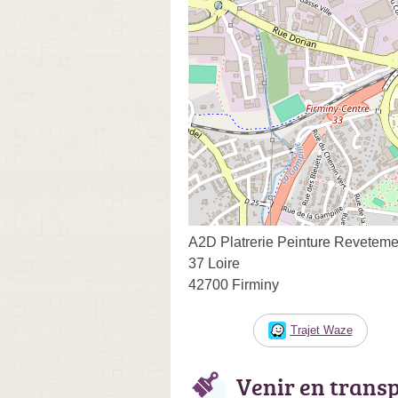
A2D Platrerie Peinture Reveteme
37 Loire
42700 Firminy
Trajet Waze
Venir en trans