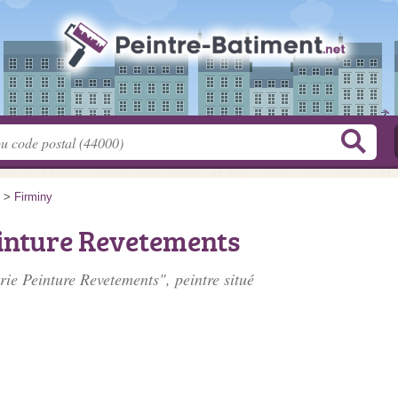
>
Firminy
einture Revetements
rie Peinture Revetements", peintre situé