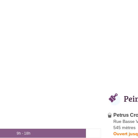
Pei
Petrus Cr
Rue Basse Vi
545 mètres
Ouvert jusq
9h - 18h