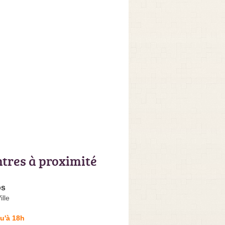
ntres à proximité
os
lle
u'à 18h