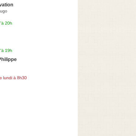
vation
Hugo
'à 20h
N
'à 19h
Philippe
e lundi à 8h30