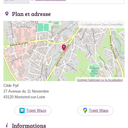
Plan et adresse
© contributeurs OpenStreetMap
Corriger l’adresse ou la localisation
Cildir Ppf
27 Avenue du 11 Novembre
43120 Monistrol-sur-Loire
Trajet Waze
Trajet Maps
Informations