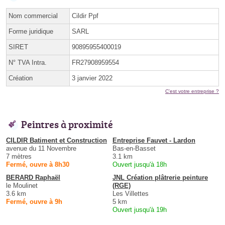
Nom commercial
Cildir Ppf
Forme juridique
SARL
SIRET
90895955400019
N° TVA Intra.
FR27908959554
Création
3 janvier 2022
C'est votre entreprise ?
Peintres à proximité
CILDIR Batiment et Construction
Entreprise Fauvet - Lardon
avenue du 11 Novembre
Bas-en-Basset
7 mètres
3.1 km
Fermé, ouvre à 8h30
Ouvert jusqu'à 18h
BERARD Raphaël
JNL Création plâtrerie peinture
le Moulinet
(RGE)
3.6 km
Les Villettes
Fermé, ouvre à 9h
5 km
Ouvert jusqu'à 19h