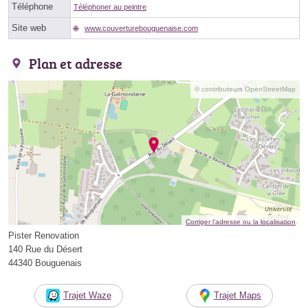
Téléphone
Téléphoner au peintre
Site web
www.couverturebouguenaise.com
Plan et adresse
© contributeurs OpenStreetMap
Corriger l’adresse ou la localisation
Pister Renovation
140 Rue du Désert
44340 Bouguenais
Trajet Waze
Trajet Maps