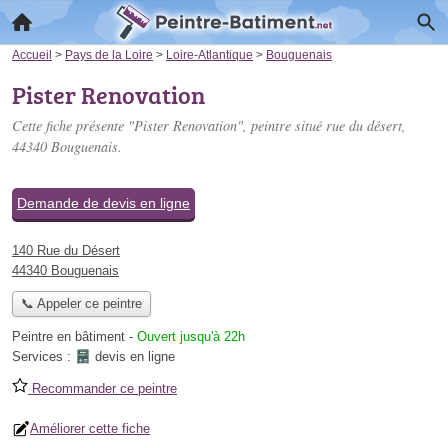
Accueil
>
Pays de la Loire
>
Loire-Atlantique
>
Bouguenais
Pister Renovation
Cette fiche présente "Pister Renovation", peintre situé
rue du désert
,
44340 Bouguenais.
Demande de devis en ligne
140 Rue du Désert
44340 Bouguenais
📞 Appeler ce peintre
Peintre en bâtiment
-
Ouvert jusqu'à 22h
Services :
devis en ligne
Recommander ce peintre
Améliorer cette fiche