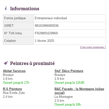
Informations
Forme juridique
Entrepreneur individuel
SIRET
88162986900036
N° TVA Intra.
FR28881629869
Création
1 février 2025
C'est votre entreprise ?
Peintres à proximité
Abitat Services
Styl' Déco Peinture
Bouaye
Bouaye
1.8 km
1.9 km
Ouvert jusqu'à 17h
Ouvert jusqu'à 12h30
R.S Peinture
B&C Façade - la Montagne (siège
Rue Emile Zola
social)
2.4 km
La Montagne
2.5 km
Ouvert jusqu'à 18h