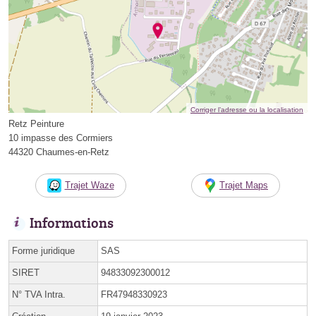
Corriger l’adresse ou la localisation
Retz Peinture
10 impasse des Cormiers
44320 Chaumes-en-Retz
Trajet Waze
Trajet Maps
Informations
Forme juridique
SAS
SIRET
94833092300012
N° TVA Intra.
FR47948330923