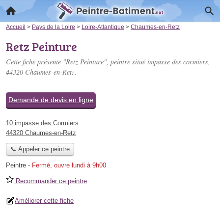
Accueil
>
Pays de la Loire
>
Loire-Atlantique
>
Chaumes-en-Retz
Retz Peinture
Cette fiche présente "Retz Peinture", peintre situé
impasse des cormiers
,
44320 Chaumes-en-Retz.
Demande de devis en ligne
10 impasse des Cormiers
44320 Chaumes-en-Retz
📞 Appeler ce peintre
Peintre
-
Fermé, ouvre lundi à 9h00
Recommander ce peintre
Améliorer cette fiche