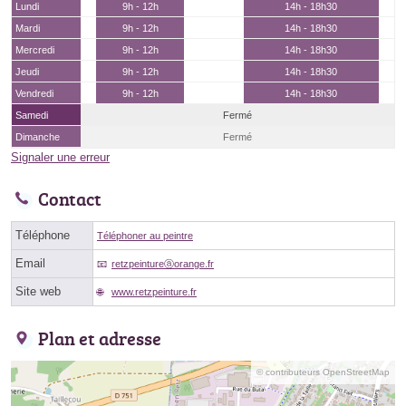
Lundi
9h - 12h
14h - 18h30
Mardi
9h - 12h
14h - 18h30
Mercredi
9h - 12h
14h - 18h30
Jeudi
9h - 12h
14h - 18h30
Vendredi
9h - 12h
14h - 18h30
Samedi
Fermé
Dimanche
Fermé
Signaler une erreur
Contact
Téléphone
Téléphoner au peintre
Email
retzpeintureⓐorange.fr
Site web
www.retzpeinture.fr
Plan et adresse
© contributeurs OpenStreetMap