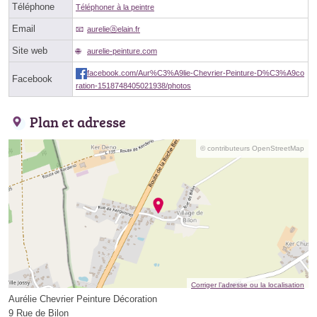
Téléphone
Téléphoner à la peintre
Email
aurelieⓐelain.fr
Site web
aurelie-peinture.com
facebook.com/Aur%C3%A9lie-Chevrier-Peinture-D%C3%A9co
Facebook
ration-1518748405021938/photos
Plan et adresse
© contributeurs OpenStreetMap
Corriger l’adresse ou la localisation
Aurélie Chevrier Peinture Décoration
9 Rue de Bilon