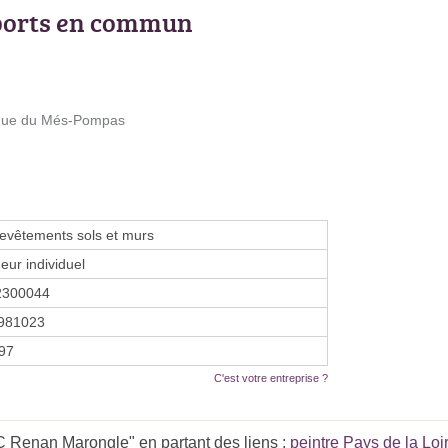
ports en commun
2 Rue du Més-Pompas
evêtements sols et murs
eur individuel
2300044
981023
997
C'est votre entreprise ?
Renan Marongle" en partant des liens :
peintre Pays de la Loi