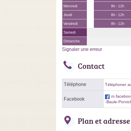
Mercredi
8h - 12h
Jeudi
8h - 12h
Vendredi
8h - 12h
Samedi
Dimanche
Signaler une erreur
Contact
Téléphone
Téléphoner au
m.facebo
Facebook
-Baule-Porni
Plan et adresse