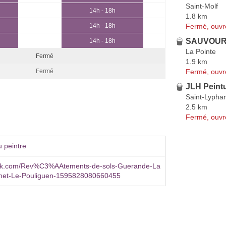
Saint-Molf
14h - 18h
1.8 km
Fermé, ouvr
14h - 18h
SAUVOURE
14h - 18h
La Pointe
Fermé
1.9 km
Fermé, ouvr
Fermé
JLH Peint
Saint-Lypha
2.5 km
Fermé, ouvr
 peintre
ok.com/Rev%C3%AAtements-de-sols-Guerande-La
chet-Le-Pouliguen-1595828080660455