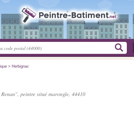
tique
>
Herbignac
Renan", peintre situé
marongle
, 44410