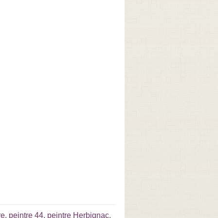
re
,
peintre 44
,
peintre Herbignac
.