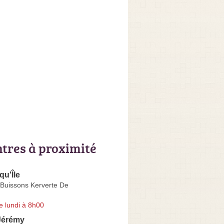
ntres à proximité
u'Île
Buissons Kerverte De
e lundi à 8h00
érémy