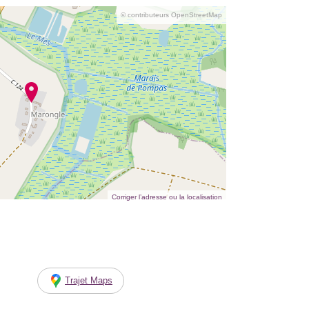
© contributeurs OpenStreetMap
Corriger l’adresse ou la localisation
Trajet Maps