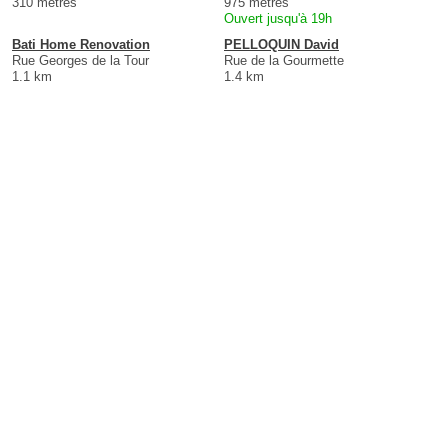
310 mètres
975 mètres
Ouvert jusqu'à 19h
Bati Home Renovation
PELLOQUIN David
Rue Georges de la Tour
Rue de la Gourmette
1.1 km
1.4 km