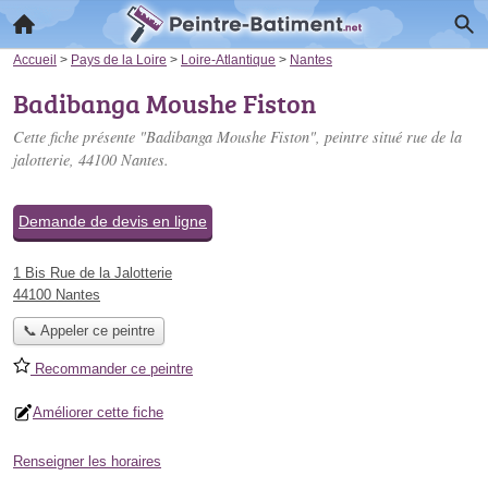
Accueil
>
Pays de la Loire
>
Loire-Atlantique
>
Nantes
Badibanga Moushe Fiston
Cette fiche présente "Badibanga Moushe Fiston", peintre situé
rue de la
jalotterie
, 44100 Nantes.
Demande de devis en ligne
1 Bis Rue de la Jalotterie
44100 Nantes
📞 Appeler ce peintre
Recommander ce peintre
Améliorer cette fiche
Renseigner les horaires