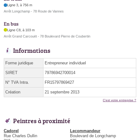
Ligne 3, à 756 m
Arrêt Longchamp - 78 Route de Vannes
En bus
Ligne C8, à 103 m
Arrêt Grand Carcouët - 78 Boulevard Pierre de Coubertin
Informations
Forme juridique
Entrepreneur individuel
SIRET
79786942700014
N° TVA Intra.
FR15797869427
Création
21 septembre 2013
C'est votre entreprise ?
Peintres à proximité
Cadorel
Lecommandeur
Rue Charles Dullin
Boulevard de Longchamp