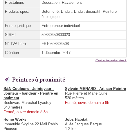
Prestations
Décoration, Ravalement
Produits spéc.
Béton ciré, Enduit, Enduit décoratif, Peinture
écologique
Forme juridique
Entrepreneur individuel
SIRET
50830450800023
N° TVA Intra.
FR10508304508
Création
1 décembre 2017
C'est votre entreprise ?
Peintres à proximité
B&N Couleurs - Jointoyeur -
Sylvain MENARD - Artisan Peintre
Jointeur - bandeur - Peintre en
Rue Pierre et Marie Curie
batiment
520 mètres
Boulevard Maréchal Lyautey
Fermé, ouvre demain à 8h
340 mètres
Fermé, ouvre demain à 8h
Home Works
Jobs Habitat
Immeuble Skyline 22 Mail Pablo
Allée Jacques Berque
Picasso
1.2 km