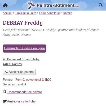
Accueil
>
Pays de la Loire
>
Loire-Atlantique
>
Nantes
DEBRAY Freddy
Cette fiche présente "DEBRAY Freddy", peintre situé
boulevard ernest
dalby
, 44000 Nantes.
Demande de devis en ligne
90 Boulevard Ernest Dalby
44000 Nantes
📞 Appeler ce peintre
Peintre
-
Fermé, ouvre lundi à 8h00
Services :
enduit
Recommander ce peintre
Améliorer cette fiche