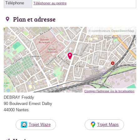
Téléphone
Téléphoner au peintre
Plan et adresse
© contributeurs OpenStreetMap
Corriger l’adresse ou la localisation
DEBRAY Freddy
90 Boulevard Ernest Dalby
44000 Nantes
Trajet Waze
Trajet Maps