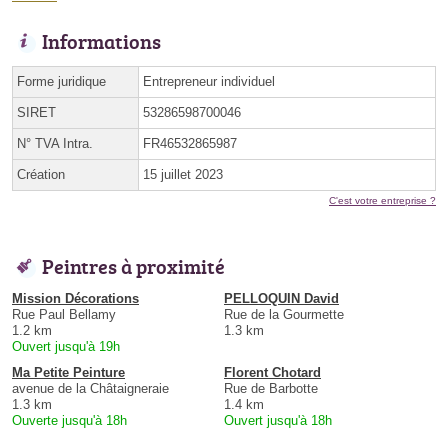
Informations
Forme juridique
Entrepreneur individuel
SIRET
53286598700046
N° TVA Intra.
FR46532865987
Création
15 juillet 2023
C'est votre entreprise ?
Peintres à proximité
Mission Décorations
PELLOQUIN David
Rue Paul Bellamy
Rue de la Gourmette
1.2 km
1.3 km
Ouvert jusqu'à 19h
Ma Petite Peinture
Florent Chotard
avenue de la Châtaigneraie
Rue de Barbotte
1.3 km
1.4 km
Ouverte jusqu'à 18h
Ouvert jusqu'à 18h