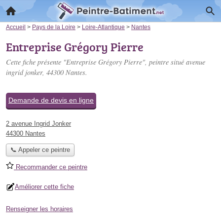
Accueil
>
Pays de la Loire
>
Loire-Atlantique
>
Nantes
Entreprise Grégory Pierre
Cette fiche présente "Entreprise Grégory Pierre", peintre situé
avenue
ingrid jonker
, 44300 Nantes.
Demande de devis en ligne
2 avenue Ingrid Jonker
44300 Nantes
📞 Appeler ce peintre
Recommander ce peintre
Améliorer cette fiche
Renseigner les horaires