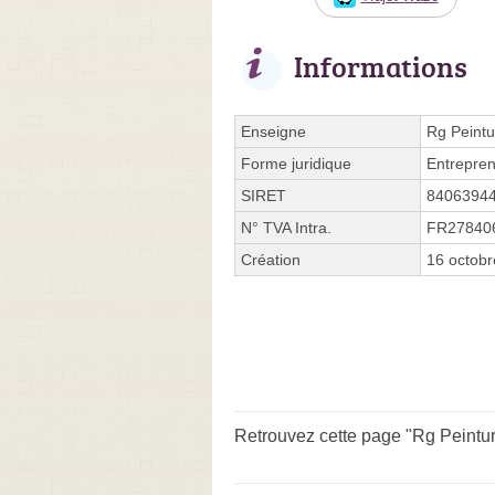
Informations
Enseigne
Rg Peintu
Forme juridique
Entrepren
SIRET
8406394
N° TVA Intra.
FR27840
Création
16 octob
Retrouvez cette page "Rg Peintur