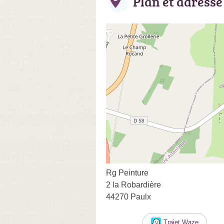
Plan et adresse
Rg Peinture
2 la Robardière
44270 Paulx
Trajet Waze