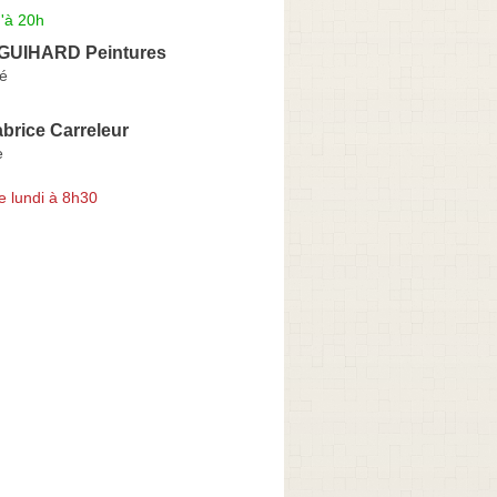
'à 20h
GUIHARD Peintures
é
brice Carreleur
e
e lundi à 8h30