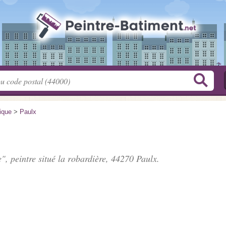
tique
>
Paulx
e", peintre situé
la robardière
, 44270 Paulx.