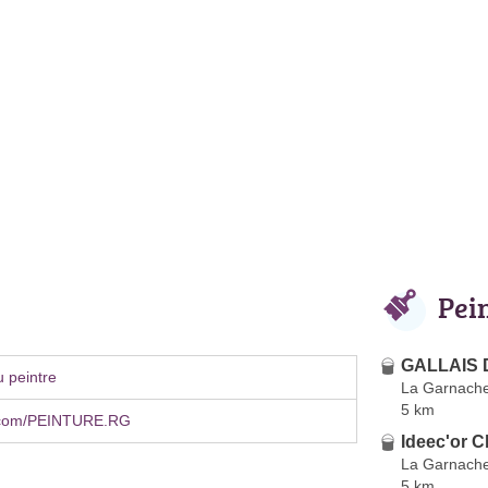
Pei
GALLAIS D
 peintre
La Garnach
5 km
.com/PEINTURE.RG
Ideec'or C
La Garnach
5 km