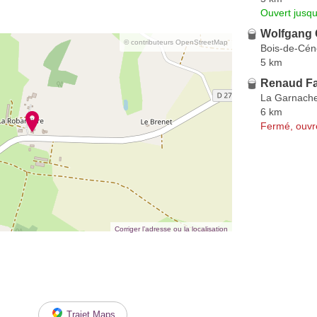
Ouvert jusqu
Wolfgang 
© contributeurs OpenStreetMap
Bois-de-Cén
5 km
Renaud Fa
La Garnach
6 km
Fermé, ouvr
Corriger l’adresse ou la localisation
Trajet Maps