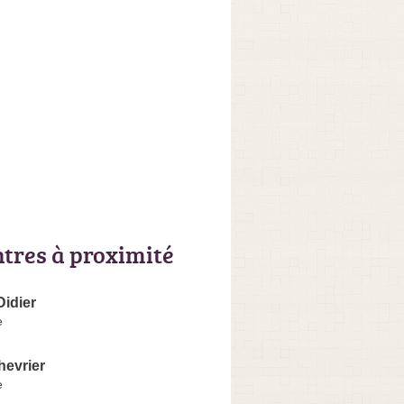
ntres à proximité
idier
e
hevrier
e