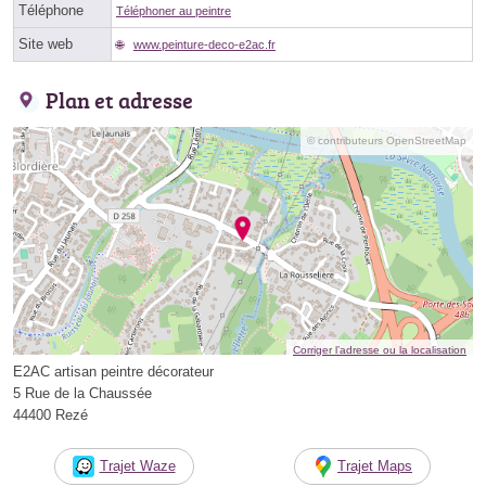
Téléphone
Téléphoner au peintre
Site web
www.peinture-deco-e2ac.fr
Plan et adresse
© contributeurs OpenStreetMap
Corriger l’adresse ou la localisation
E2AC artisan peintre décorateur
5 Rue de la Chaussée
44400 Rezé
Trajet Waze
Trajet Maps