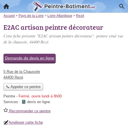
Accueil
>
Pays de la Loire
>
Loire-Atlantique
>
Rezé
E2AC artisan peintre décorateur
Cette fiche présente "E2AC artisan peintre décorateur", peintre situé
rue
de la chaussée
, 44400 Rezé.
Demande de devis en ligne
5 Rue de la Chaussée
44400 Rezé
📞 Appeler ce peintre
Peintre
-
Fermé, ouvre lundi à 8h00
Services :
devis en ligne
Recommander ce peintre
Améliorer cette fiche