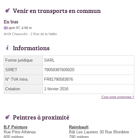
Venir en transports en commun
En bus
Ligne 97, à 66 m
Arrêt Chaussée - 2 Rue de la Vallée
Informations
Forme juridique
SARL
SIRET
79058387600020
N° TVA Intra.
FR81790583876
Création
1 février 2016
C'est votre entreprise ?
Peintres à proximité
B.F Peinture
Raimbault
Rue Pitre Athénas
Bât Les Lauriers 30 Rue Blordière
600 mètres
790 mètres