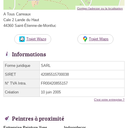
Corriger l’adresse ou la localisation
A Tous Carreaux
Cale 2 Lande du Haut
44360 Saint-Étienne-de-Montluc
Trajet Waze
Trajet Maps
Informations
Forme juridique
SARL
SIRET
42085515700038
N° TVA Intra.
FR00420855157
Création
10 juin 2005
C'est votre entreprise ?
Peintres à proximité
Entreprise Peinture Yves
Indoordecor