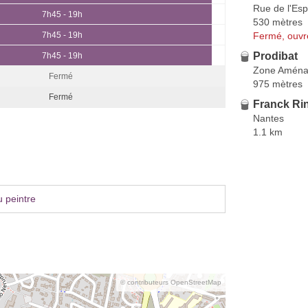
Rue de l'Esp
7h45 - 19h
530 mètres
Fermé, ouvr
7h45 - 19h
Prodibat
7h45 - 19h
Zone Aména
Fermé
975 mètres
Fermé
Franck Ri
Nantes
1.1 km
 peintre
© contributeurs OpenStreetMap