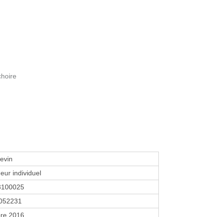
choire
Kevin
eur individuel
3100025
052231
re 2016