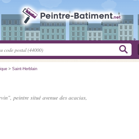
tique
>
Saint-Herblain
evin", peintre situé
avenue des acacias
,