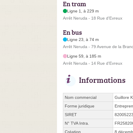
En tram
Ligne 1, à 229 m
Arrêt Neruda - 18 Rue d'Evreux
En bus
Ligne 23, à 74 m
Arrêt Neruda - 79 Avenue de la Bran
Ligne 59, à 185 m
Arrêt Neruda - 14 Rue d'Evreux
Informations
Nom commercial
Guillore 
Forme juridique
Entrepren
SIRET
8200522
N° TVA Intra.
FR25820
Création
8 décemb