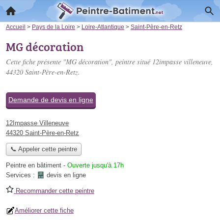
Accueil
>
Pays de la Loire
>
Loire-Atlantique
>
Saint-Père-en-Retz
MG décoration
Cette fiche présente "MG décoration", peintre situé
12impasse villeneuve
,
44320 Saint-Père-en-Retz.
Demande de devis en ligne
12Impasse Villeneuve
44320 Saint-Père-en-Retz
📞 Appeler cette peintre
Peintre en bâtiment
-
Ouverte jusqu'à 17h
Services :
devis en ligne
Recommander cette peintre
Améliorer cette fiche