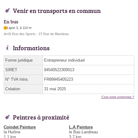
Venir en transports en commun
En bus
Ligne 3, à 114 m
Arrêt Rue des Sports - 27 Rue de Blandeau
Informations
Forme juridique
Entrepreneur individuel
SIRET
94540522300013
N° TVA Intra.
FR89945405223
Création
31 mai 2025
C'est votre entreprise ?
Peintres à proximité
Coindet Peinture
L.A Peinture
la Hurline
le Bas-Landreau
1.1 km
3.7 km