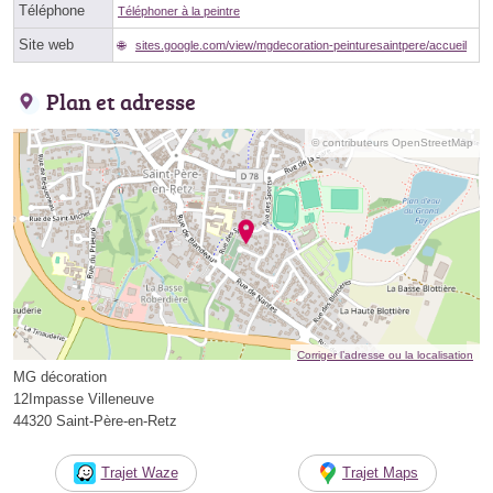
Téléphone
Téléphoner à la peintre
Site web
sites.google.com/view/mgdecoration-peinturesaintpere/accueil
Plan et adresse
© contributeurs OpenStreetMap
Corriger l’adresse ou la localisation
MG décoration
12Impasse Villeneuve
44320 Saint-Père-en-Retz
Trajet Waze
Trajet Maps