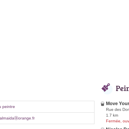
Pei
Move You
 peintre
Rue des Do
1.7 km
ealmaidaⓐorange.fr
Fermée, ouv