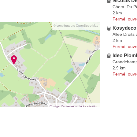
Nicolas De
Chem. Du Pâ
2 km
Fermé, ouvr
© contributeurs OpenStreetMap
Kosydeco
Allée Droits
2 km
Fermé, ouvr
Ideo Plom
Grandchamp
2.9 km
Fermé, ouvr
Corriger l’adresse ou la localisation