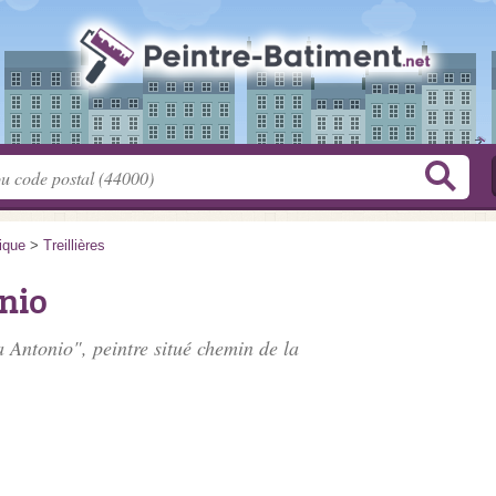
tique
>
Treillières
nio
a Antonio", peintre situé
chemin de la