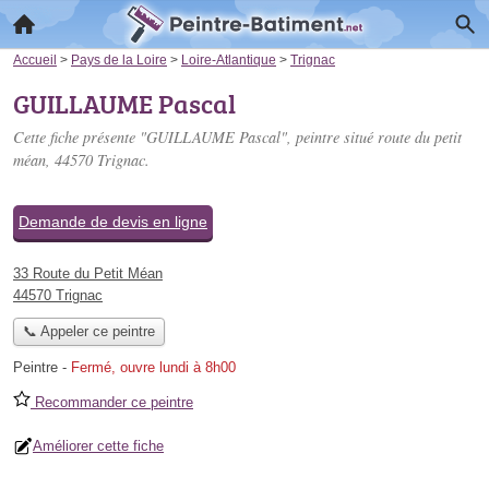
Accueil
>
Pays de la Loire
>
Loire-Atlantique
>
Trignac
GUILLAUME Pascal
Cette fiche présente "GUILLAUME Pascal", peintre situé
route du petit
méan
, 44570 Trignac.
Demande de devis en ligne
33 Route du Petit Méan
44570 Trignac
📞 Appeler ce peintre
Peintre
-
Fermé, ouvre lundi à 8h00
Recommander ce peintre
Améliorer cette fiche