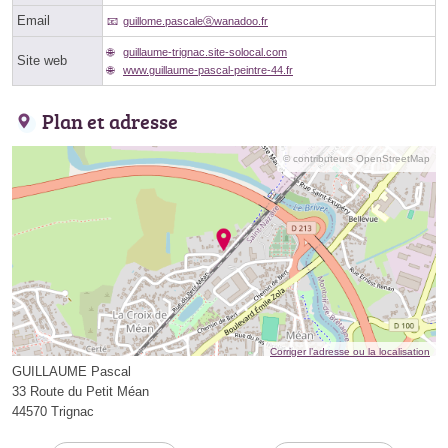
Email
guillome.pascaleⓐwanadoo.fr
guillaume-trignac.site-solocal.com
Site web
www.guillaume-pascal-peintre-44.fr
Plan et adresse
© contributeurs OpenStreetMap
Corriger l’adresse ou la localisation
GUILLAUME Pascal
33 Route du Petit Méan
44570 Trignac