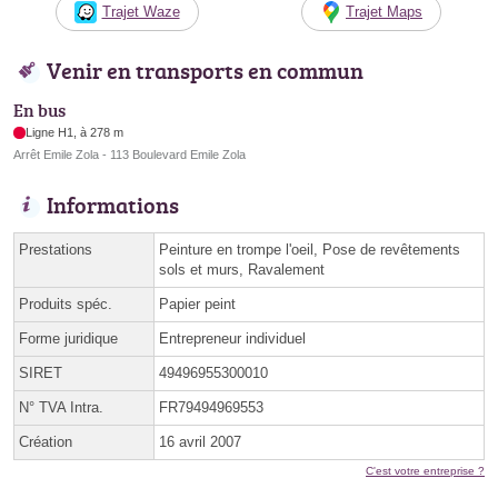
Trajet Waze
Trajet Maps
Venir en transports en commun
En bus
Ligne H1, à 278 m
Arrêt Emile Zola - 113 Boulevard Emile Zola
Informations
Prestations
Peinture en trompe l'oeil, Pose de revêtements
sols et murs, Ravalement
Produits spéc.
Papier peint
Forme juridique
Entrepreneur individuel
SIRET
49496955300010
N° TVA Intra.
FR79494969553
Création
16 avril 2007
C'est votre entreprise ?